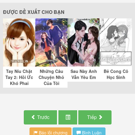
ĐƯỢC ĐỀ XUẤT CHO BẠN
Tay Níu Chặt
Những Câu
Sau Này Anh
Bẻ Cong Cô
Tay 2: Hồi Ức
Chuyện Nhỏ
Vẫn Yêu Em
Học Sinh
Khó Phai
Của Tôi
Trước
Tiếp
Báo lỗi chương
Bình Luận