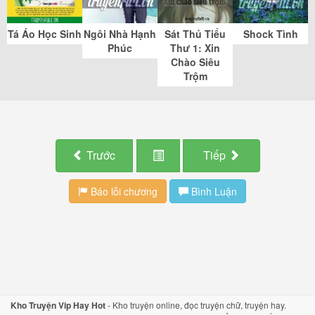
Tá Áo Học Sinh
Ngôi Nhà Hạnh
Sát Thủ Tiểu
Shock Tình
Phúc
Thư 1: Xin
Chào Siêu
Trộm
Trước
Tiếp
Báo lỗi chương
Bình Luận
Kho Truyện Vip Hay Hot
-
Kho truyện
online,
đọc truyện
chữ,
truyện hay
.