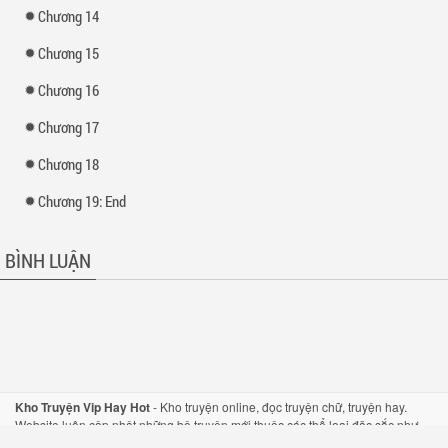
Chương 14
Chương 15
Chương 16
Chương 17
Chương 18
Chương 19: End
BÌNH LUẬN
Kho Truyện Vip Hay Hot
-
Kho truyện
online,
đọc truyện
chữ,
truyện hay
.
Website luôn cập nhật những bộ
truyện mới
thuộc các thể loại đặc sắc như
truyện tiên hiệp
,
truyện kiếm hiệp
, hay
truyện ngôn tình
một cách nhanh nhất.