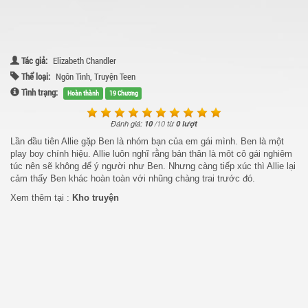
Tác giả:
Elizabeth Chandler
Thể loại:
Ngôn Tình
,
Truyện Teen
Tình trạng:
Hoàn thành
19 Chương
Đánh giá:
10
/
10
từ
0 lượt
Lần đầu tiên Allie gặp Ben là nhóm bạn của em gái mình. Ben là một
play boy chính hiệu. Allie luôn nghĩ rằng bản thân là môt cô gái nghiêm
túc nên sẽ không để ý người như Ben. Nhưng càng tiếp xúc thì Allie lại
cảm thấy Ben khác hoàn toàn với nhũng chàng trai trước đó.
Xem thêm tại :
Kho truyện