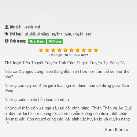
Tác giả:
Jessie Mai
Thể loại:
Dị Giới
,
Dị Năng
,
Huyền Huyễn
,
Truyện Teen
Tình trạng:
Hoàn thành
76 Chương
Đánh giá:
10
/
10
từ
0 lượt
Thể loại:
Tiểu Thuyết,Truyện Tình Cảm,Dị giới,Truyện Tự Sáng Tác
Nếu cả địa ngục cùng thiên đàng đều hiện hữu nơi trần thế sẽ như thế
nào?
Những con quỷ sẽ đi lại giữa loài người, thiên thần sẽ đứng giữa đám
đông.
Những cuộc chiến hỗn loạn sẽ nổ ra,
Những vị thần cổ xưa ngủ sâu tại cõi vĩnh hằng. Thiên Thần và Ác Quỷ
bị đẩy trở lại từ nơi chúng tới và vĩnh viễn không còn được đặt chân
lên mặt đất. Con người cùng các loài sinh vật huyền bí và quyền năng
vẫn sinh sôi, tồn tại cho đến bây giờ.
Xem thêm »
Nơi đây,