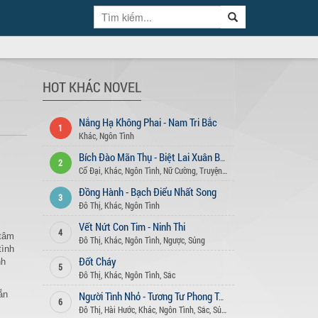
HOT KHÁC NOVEL
Nắng Hạ Không Phai - Nam Tri Bắc
1
Khác
,
Ngôn Tình
Bích Đào Mãn Thụ - Biệt Lai Xuân Bán
2
Cổ Đại
,
Khác
,
Ngôn Tình
,
Nữ Cường
,
Truyện Ngắn
Đồng Hành - Bạch Điểu Nhất Song
3
Đô Thị
,
Khác
,
Ngôn Tình
Vết Nứt Con Tim - Ninh Thi
4
 tâm
Đô Thị
,
Khác
,
Ngôn Tình
,
Ngược
,
Sủng
tình
Đốt Cháy
nh
5
Đô Thị
,
Khác
,
Ngôn Tình
,
Sắc
ắn
Người Tình Nhỏ - Tương Tư Phong Tử Thái Tử Phi
6
Đô Thị
,
Hài Hước
,
Khác
,
Ngôn Tình
,
Sắc
,
Sủng