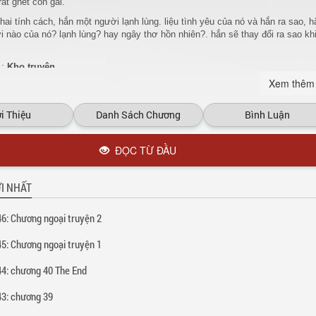
rất ghét con gái.
hai tính cách, hắn một người lạnh lùng. liệu tình yêu của nó và hắn ra sao, h
 nào của nó? lạnh lùng? hay ngây thơ hồn nhiên?. hắn sẽ thay đổi ra sao kh
 :
Kho truyện
Xem thêm
i Thiệu
Danh Sách Chương
Bình Luận
ĐỌC TỪ ĐẦU
I NHẤT
6: Chương ngoại truyện 2
5: Chương ngoại truyện 1
4: chương 40 The End
3: chương 39