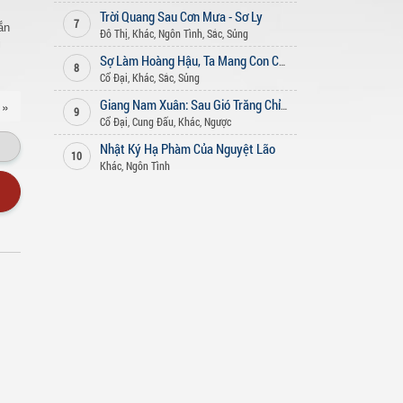
Trời Quang Sau Cơn Mưa - Sơ Ly
7
ắn
Đô Thị
,
Khác
,
Ngôn Tình
,
Sắc
,
Sủng
i
Sợ Làm Hoàng Hậu, Ta Mang Con Của Hoàng Đế Bỏ Trốn
8
Cổ Đại
,
Khác
,
Sắc
,
Sủng
 »
Giang Nam Xuân: Sau Gió Trăng Chỉ Còn Lặng Lẽ
9
Cổ Đại
,
Cung Đấu
,
Khác
,
Ngược
Nhật Ký Hạ Phàm Của Nguyệt Lão
10
Khác
,
Ngôn Tình