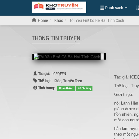
Danh sách
Home
Khác
Tôi Yêu Em! Cô Bé Hai Tính Cách
THÔNG TIN TRUYỆN
Tác giả:
ICEQEEN
Tác giả: IC
Thể loại:
Khác
,
Truyện Teen
Thể loại: Tru
Tình trạng:
Hoàn thành
46 Chương
Giới thiệu:
nó: Lãnh Hàn 
giành được ch
hồn nhiên, ng
một con người
hắn kim myung
theo một ngườ