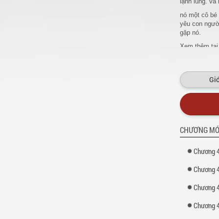
lạnh lùng. và 
nó một cô bé 
yêu con người
gặp nó.
Xem thêm tại
Giớ
CHƯƠNG MỚ
Chương 4
Chương 4
Chương 4
Chương 4