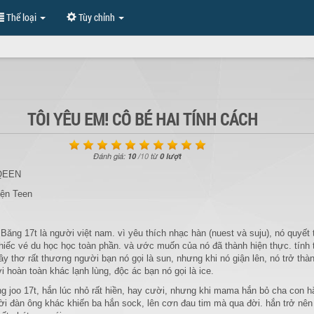
Thể loại
Tùy chỉnh
TÔI YÊU EM! CÔ BÉ HAI TÍNH CÁCH
Đánh giá:
10
/
10
từ
0 lượt
EQEEN
yện Teen
Băng 17t là người việt nam. vì yêu thích nhạc hàn (nuest và suju), nó quyết
iếc vé du học học toàn phần. và ước muốn của nó đã thành hiện thực. tính 
ây thơ rất thương người bạn nó gọi là sun, nhưng khi nó giận lên, nó trở thà
 hoàn toàn khác lạnh lùng, độc ác bạn nó gọi là ice.
 joo 17t, hắn lúc nhỏ rất hiền, hay cười, nhưng khi mama hắn bỏ cha con h
i đàn ông khác khiến ba hắn sock, lên cơn đau tim mà qua đời. hắn trở nên