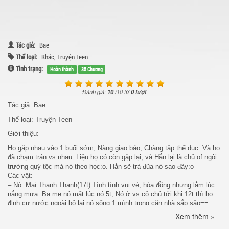
Tác giả:
Bae
Thể loại:
Khác
,
Truyện Teen
Tình trạng:
Hoàn thành
35 Chương
Đánh giá:
10
/
10
từ
0 lượt
Tác giả: Bae
Thể loại: Truyện Teen
Giới thiệu:
Họ gặp nhau vào 1 buổi sớm, Nàng giao báo, Chàng tập thể dục. Và họ
đã chạm trán vs nhau. Liệu họ có còn gặp lại, và Hắn lại là chủ of ngôi
trường quý tộc mà nó theo học:o. Hắn sẽ trả đũa nó sao đây:o
Các vật:
– Nó: Mai Thanh Thanh(17t) Tính tình vui vẻ, hòa đồng nhưng lắm lúc
nắng mưa. Ba mẹ nó mất lúc nó 5t, Nó ở vs cô chú tới khi 12t thì họ
định cư nước ngoài bỏ lại nó sống 1 mình trong căn nhà sắp sập==.
Khuôn mặt dễ thương, thu hút với đôi mắt to, mũi cao, da trắng, người
Xem thêm »
nhỏ nhắn rất dễ thương, có nỗi buồn giấu trong lòng.