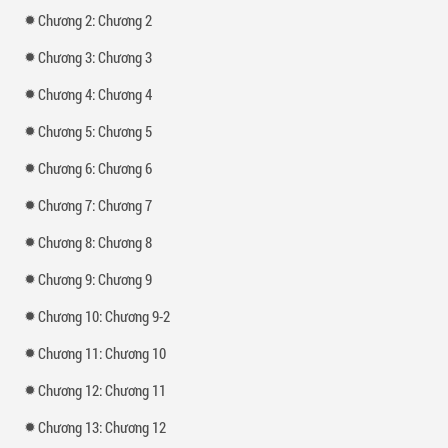
trong trường, còn 1 người nữa ( nói sau) làm thành bộ tứ được gọi là
Chương 2: Chương 2
Devil. IQ cả 4 người đều từ 170 trở lên, học rất giỏi nhưng cũng là các
tay ăn chơi có tiếng của thế giới hoạt động về đêm ( sau này 4 bọn họ
Chương 3: Chương 3
fải nhờ Thanh nhìu r` ;))
Xem thêm tại :
Kho truyện
Chương 4: Chương 4
Chương 5: Chương 5
Chương 6: Chương 6
Chương 7: Chương 7
Chương 8: Chương 8
Chương 9: Chương 9
Chương 10: Chương 9-2
Chương 11: Chương 10
Chương 12: Chương 11
Chương 13: Chương 12