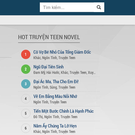
HOT TRUYỆN TEEN NOVEL
Cô Vợ Bé Nhỏ Của Tổng Giám Đốc
1
Khác
,
Ngôn Tình
,
Truyện Teen
Ngũ Đại Tiên Sinh
2
Đam Mỹ
,
Hài Hước
,
Khác
,
Truyện Teen
,
Xuyên Không
Đại Ác Ma, Tha Cho Em Đi!
3
Ngôn Tình
,
Sủng
,
Truyện Teen
Vẽ Em Bằng Màu Nỗi Nhớ
4
Ngôn Tình
,
Truyện Teen
Tiến Một Bước Chính Là Hạnh Phúc
5
Đô Thị
,
Ngôn Tình
,
Truyện Teen
Năm Ấy Chúng Ta Lỡ Hẹn
6
Khác
,
Ngôn Tình
,
Truyện Teen