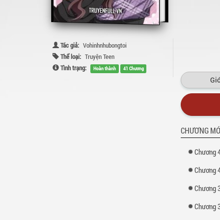
Tác giả:
Vohinhnhubongtoi
Thể loại:
Truyện Teen
Tình trạng:
Hoàn thành
41 Chương
Giớ
CHƯƠNG MỚ
Chương 41:
Chương 40
Chương 
Chương 38