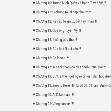
Chương 10: Tưởng Minh Quân và Bạch Tuyên Vỹ !!!
Chương 11: Ồ chúng ta lại gặp nhau !!!!!!!
Chương 12: Kẻ cắp bà già ... bắt tay nhau !!!
Chương 13: Quý ông Tuyên Vỹ !!!
Chương 14: 2 nàng tiểu thư !!!
Chương 15: Bữa ăn tối xui xẻo !!!
Chương 16: Bà la sát !!!!
Chương 17: Tên tội phạm có biệt danh Chúa Trời !!!
Chương 18: Sự trả thù ngọt ngào or viên đạn bọc đường
Chương 19: Zero is Hero !!!! (Từ số 0 trở thành Anh H
Chương 20: Ai là kẻ mạnh !!!!
Chương 21: Vòng bảo vệ !!!!