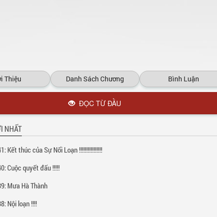
i Thiệu
Danh Sách Chương
Bình Luận
ĐỌC TỪ ĐẦU
I NHẤT
 Kết thúc của Sự Nổi Loạn !!!!!!!!!!!!!!!!
: Cuộc quyết đấu !!!!!
39: Mưa Hà Thành
: Nội loạn !!!!