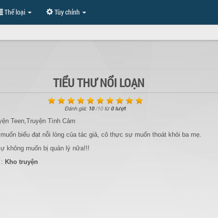
Thể loại
Tùy chỉnh
TIỂU THƯ NỔI LOẠN
Đánh giá:
10
/
10
từ
0 lượt
yện Teen,Truyện Tình Cảm
 muốn biểu đạt nỗi lòng của tác giả, cô thực sự muốn thoát khỏi ba mẹ.
sự không muốn bị quản lý nữa!!!
 :
Kho truyện