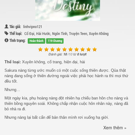
Tác giả:
linhvipno121
Thể loại:
Cổ Đại
,
Hài Hước
,
Ngôn Tình
,
Truyện Teen
,
Xuyên Không
Tình trạng:
Hoàn thành
119 Chương
Đánh giá:
10
/
10
từ
0 lượt
Thể loại:
Xuyên không, cổ trang, hiện đại, hài
Sakura nàng từng ước muốn có một cuộc sống thiên được. Qủa thật
nàng đang sống ở thiên đường ngoài việc phải học hành ra thì mọi thứ
đều tốt.
Nhưng…
Một ngày kia, phụ hoàng nàng đột nhiên hạ chiếu ban hôn cho nàng và
thiên bồng nguyên soái. Không chấp nhận cuộc hôn nhân này, nàng đã
bỏ nhà ra đi.
Nhưng nàng lại bất cẩn để bản thân mình rơi xuống hạ giới.
Nàng vốn nghĩ chỉ cần quay lại cánh cổng đó nàng có thể trở về nhà
Xem thêm »
nhưng tất cả lại không như nàng nghĩ.