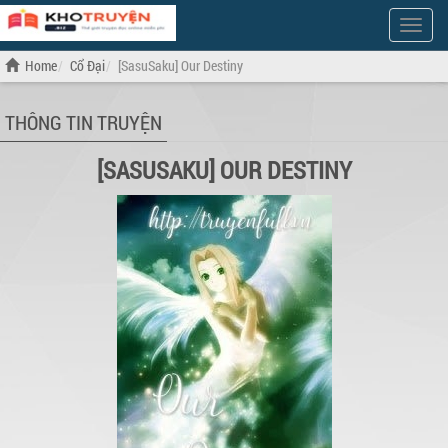
Show
Menu
Home
Cổ Đại
[SasuSaku] Our Destiny
THÔNG TIN TRUYỆN
[SASUSAKU] OUR DESTINY