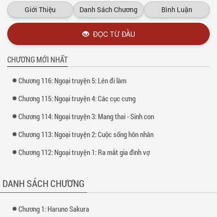
Nàng xuống hạ giới đã gặp một tên khốn nạn, bẩn bựa và vô cùng khó
Giới Thiệu
Danh Sách Chương
Bình Luận
tính…
Và cũng kể từ đó, số phận hai người đã sang một trang hoàn toàn mới.
ĐỌC TỪ ĐẦU
Xem thêm tại :
Kho truyện
CHƯƠNG MỚI NHẤT
Chương 116: Ngoại truyện 5: Lén đi làm
Chương 115: Ngoại truyện 4: Các cục cưng
Chương 114: Ngoại truyện 3: Mang thai - Sinh con
Chương 113: Ngoại truyện 2: Cuộc sống hôn nhân
Chương 112: Ngoại truyện 1: Ra mắt gia đình vợ
DANH SÁCH CHƯƠNG
Chương 1: Haruno Sakura