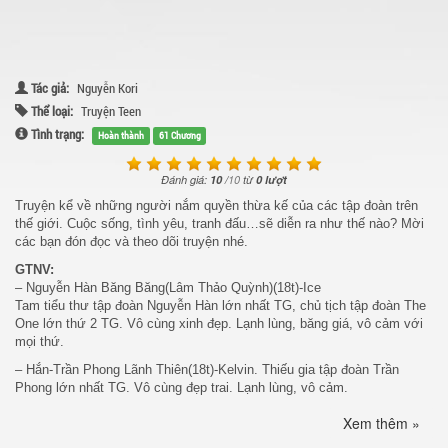
Tác giả:
Nguyễn Kori
Thể loại:
Truyện Teen
Tình trạng:
Hoàn thành
61 Chương
Đánh giá:
10
/
10
từ
0 lượt
Truyện kể về những người nắm quyền thừa kế của các tập đoàn trên
thế giới. Cuộc sống, tình yêu, tranh đấu…sẽ diễn ra như thế nào? Mời
các bạn đón đọc và theo dõi truyện nhé.
GTNV:
– Nguyễn Hàn Băng Băng(Lâm Thảo Quỳnh)(18t)-Ice
Tam tiểu thư tập đoàn Nguyễn Hàn lớn nhất TG, chủ tịch tập đoàn The
One lớn thứ 2 TG. Vô cùng xinh đẹp. Lạnh lùng, băng giá, vô cảm với
mọi thứ.
– Hắn-Trần Phong Lãnh Thiên(18t)-Kelvin. Thiếu gia tập đoàn Trần
Phong lớn nhất TG. Vô cùng đẹp trai. Lạnh lùng, vô cảm.
– Cậu-Trương Huỳnh Minh Quân(18t)-Jun
Xem thêm »
Thiếu gia tập đoàn Trương Huỳnh lớn thứ 2 TG. Đẹp trai. Hoà đồng, vui