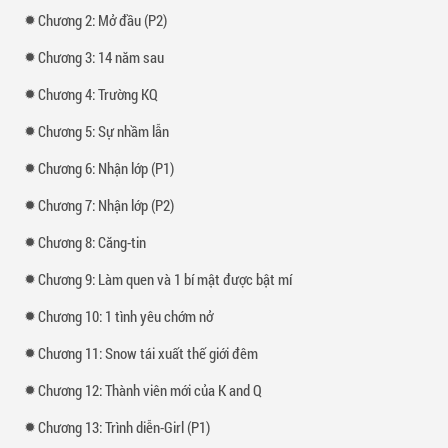
Chương 2: Mở đầu (P2)
– Phan Ngọc Khả Hân(18t)-Elly
rnTiểu thư tập đoàn Phan Ngọc lớn thứ 4 TG. Xinh đẹp. Hoà đồng, vui
Chương 3: 14 năm sau
vẻ.
Xem thêm tại :
Kho truyện
Chương 4: Trường KQ
Chương 5: Sự nhầm lẫn
Chương 6: Nhận lớp (P1)
Chương 7: Nhận lớp (P2)
Chương 8: Căng-tin
Chương 9: Làm quen và 1 bí mật được bật mí
Chương 10: 1 tình yêu chớm nở
Chương 11: Snow tái xuất thế giới đêm
Chương 12: Thành viên mới của K and Q
Chương 13: Trình diễn-Girl (P1)