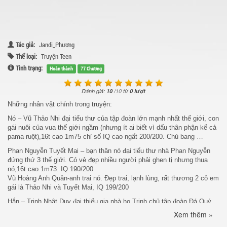
Tác giả:
Jandi_Phương
Thể loại:
Truyện Teen
Tình trạng:
Hoàn thành
77 Chương
Đánh giá:
10
/
10
từ
0 lượt
Những nhân vật chính trong truyện:
Nó – Vũ Thảo Nhi đại tiểu thư của tập đoàn lớn mạnh nhất thế giới, con
gái nuôi của vua thế giới ngầm (nhưng ít ai biết vì dấu thân phận kể cả
pama ruột),16t cao 1m75 chỉ số IQ cao ngất 200/200. Chủ bang …
Phan Nguyễn Tuyết Mai – bạn thân nó đại tiểu thư nhà Phan Nguyễn
đứng thứ 3 thế giới. Có vẻ đẹp nhiều người phải ghen tị nhưng thua
nó,16t cao 1m73. IQ 190/200
Vũ Hoàng Anh Quân-anh trai nó. Đẹp trai, lạnh lùng, rất thương 2 cô em
gái là Thảo Nhi và Tuyết Mai, IQ 199/200
Hắn – Trịnh Nhật Duy đại thiếu gia nhà họ Trịnh chủ tập đoàn Đá Quý
và nhiều Chi nhánh phân bố khắp thế giới. Là một tay sát gái khét tiếng
Xem thêm »
ăn chơi, bang chủ bang JP là hotboy của trường Trịnh Kim. 17t cao