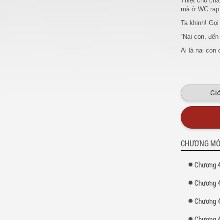
Thiệt cho cha
mà ở WC rạp c
Ta khinh! Gọi
“Nai con, đến
Ai là nai con
Nghĩ lại, Pha
hơi nhu nhượ
Cái gì?
‘Muốn
Giớ
“Papa!”
A, đừng có “h
Ô, ta chẳng 
Xem thêm tại
CHƯƠNG MỚ
Chương 4
Chương 4
Chương 4
Chương 4