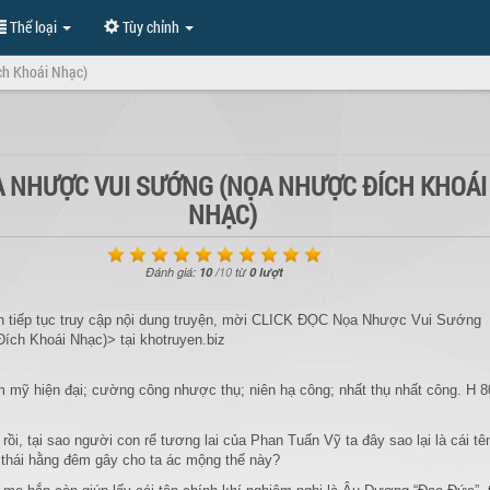
Thể loại
Tùy chỉnh
ch Khoái Nhạc)
 NHƯỢC VUI SƯỚNG (NỌA NHƯỢC ĐÍCH KHOÁI
NHẠC)
Đánh giá:
10
/
10
từ
0 lượt
 tiếp tục truy cập nội dung truyện, mời CLICK ĐỌC Nọa Nhược Vui Sướng
ích Khoái Nhạc)> tại khotruyen.biz
m mỹ hiện đại; cường công nhược thụ; niên hạ công; nhất thụ nhất công. H 8
rồi, tại sao người con rể tương lai của Phan Tuấn Vỹ ta đây sao lại là cái tê
 thái hằng đêm gây cho ta ác mộng thế này?