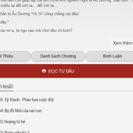
 mẹ hắn còn giúp lấy cái tên chính khí nghiêm nghị là Âu Dương “Đạo Đức”, 
hiếu lại đối với ta… đối với ta…
 hắn là Âu Dương “Vô Sỉ” cũng chẳng sai đâu!
 đây.”
 của mi a, ta ngu sao mà chui đầu vô lưới?
n Tuấn Vỹ hắn, tuy chẳng dính tí nào đến “Anh hùng tuấn vĩ” sất, thậm chí cò
Xem thêm
c, nhưng quyết không chịu khuất phục quyền uy, bán đứng cái mông mình…
 nói cho con gái mình sao!!!’
i Thiệu
Danh Sách Chương
Bình Luận
iếu thuận” kiểu này mà!!
ĐỌC TỪ ĐẦU
muốn sáng nào cũng ăn “bánh quẩy”, “uống nước đậu”* a….
 :
I NHẤT
Kho truyện
5: Vỹ thanh : Pháo hoa cuộc đời
4: Bộ đồ Mới của nai con
3: Hoàng tử bé
2: Đoàn viên ký 2