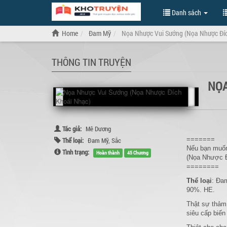
Danh sách
Home
Đam Mỹ
Nọa Nhược Vui Sướng (Nọa Nhược Đí
THÔNG TIN TRUYỆN
NỌA
Tác giả:
Mê Dương
=======
Thể loại:
Đam Mỹ
,
Sắc
Nếu bạn muốn
Tình trạng:
Hoàn thành
45 Chương
(Nọa Nhược Đ
========
Thể loại
: Đa
90%. HE.
Thật sự thảm 
siêu cấp biến