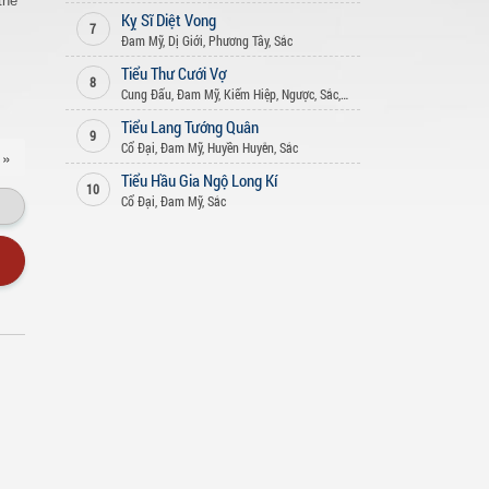
thế
Kỵ Sĩ Diệt Vong
7
Đam Mỹ
,
Dị Giới
,
Phương Tây
,
Sắc
Tiểu Thư Cưới Vợ
8
Cung Đấu
,
Đam Mỹ
,
Kiếm Hiệp
,
Ngược
,
Sắc
,
Xuyên Không
Tiểu Lang Tướng Quân
9
n
Cổ Đại
,
Đam Mỹ
,
Huyền Huyễn
,
Sắc
 »
Tiểu Hầu Gia Ngộ Long Kí
10
Cổ Đại
,
Đam Mỹ
,
Sắc