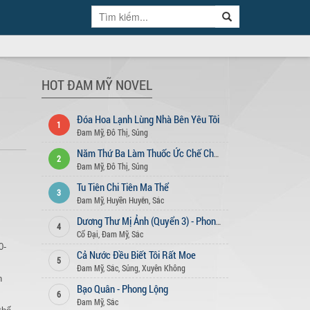
HOT ĐAM MỸ NOVEL
Đóa Hoa Lạnh Lùng Nhà Bên Yêu Tôi
1
Đam Mỹ
,
Đô Thị
,
Sủng
Năm Thứ Ba Làm Thuốc Ức Chế Cho Sếp
2
Đam Mỹ
,
Đô Thị
,
Sủng
Tu Tiên Chi Tiên Ma Thể
3
Đam Mỹ
,
Huyền Huyễn
,
Sắc
Dương Thư Mị Ảnh (Quyển 3) - Phong Vũ Vô Cực
4
Cổ Đại
,
Đam Mỹ
,
Sắc
0-
Cả Nước Đều Biết Tôi Rất Moe
5
Đam Mỹ
,
Sắc
,
Sủng
,
Xuyên Không
n
Bạo Quân - Phong Lộng
6
Đam Mỹ
,
Sắc