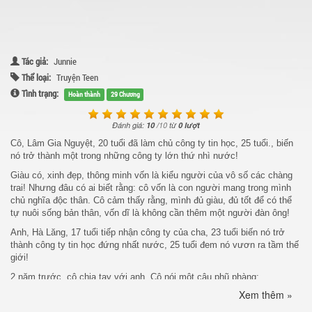
Tác giả:
Junnie
Thể loại:
Truyện Teen
Tình trạng:
Hoàn thành
29 Chương
Đánh giá:
10
/
10
từ
0 lượt
Cô, Lâm Gia Nguyệt, 20 tuổi đã làm chủ công ty tin học, 25 tuổi., biến
nó trở thành một trong những công ty lớn thứ nhì nước!
Giàu có, xinh đẹp, thông minh vốn là kiểu người của vô số các chàng
trai! Nhưng đâu có ai biết rằng: cô vốn là con người mang trong mình
chủ nghĩa độc thân. Cô cảm thấy rằng, mình đủ giàu, đủ tốt để có thể
tự nuôi sống bản thân, vốn dĩ là không cần thêm một người đàn ông!
Anh, Hà Lăng, 17 tuổi tiếp nhận công ty của cha, 23 tuổi biến nó trở
thành công ty tin học đứng nhất nước, 25 tuổi đem nó vươn ra tầm thế
giới!
2 năm trước, cô chia tay với anh. Cô nói một câu phũ phàng:
Xem thêm »
“Tôi đây vốn dĩ là không cần một người đàn ông! Hẹn hò với anh nhất
thời cũng chỉ là vui đùa mà thôi! Chúng ta không hợp nhau! Chia tay đi!”