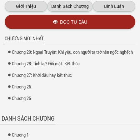
Giới Thiệu
Danh Sách Chương
Bình Luận
Kể từ lúc đó, anh luôn quyết tâm muốn đoạt lại cô, muốn bắt cô nếm
mùi đau khổ khi dám nói lời chia tay với anh!
ĐỌC TỪ ĐẦU
2 năm sau, anh ngồi trước bàn đàm phán với cô. Cô sợ hãi, cô không
ngờ rằng người đàn ông mà cô quen trước đây lại chính là chủ tịch
công ty tin học S mà cô từng ngưỡng mộ!
CHƯƠNG MỚI NHẤT
Xem thêm tại :
Kho truyện
Chương 29: Ngoại Truyện: Khi yêu, con người ta trở nên ngốc nghếch
Chương 28: Tỉnh lại? Đối mặt. Kết thúc
Chương 27: Khởi đầu hay kết thúc
Chương 26
Chương 25
DANH SÁCH CHƯƠNG
Chương 1