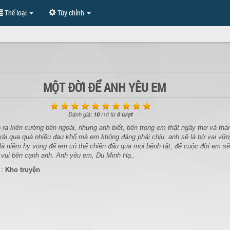
Thể loại
Tùy chỉnh
MỘT ĐỜI ĐỂ ANH YÊU EM
Đánh giá:
10
/
10
từ
0 lượt
 ra kiên cường bên ngoài, nhưng anh biết, bên trong em thật ngây thơ và thá
trải qua quá nhiều đau khổ mà em không đáng phải chịu, anh sẽ là bờ vai vữ
là niềm hy vọng để em có thể chiến đấu qua mọi bệnh tật, để cuộc đời em s
 vui bên cạnh anh. Anh yêu em, Du Minh Hạ..
 :
Kho truyện