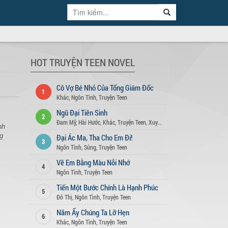
HOT TRUYỆN TEEN NOVEL
Cô Vợ Bé Nhỏ Của Tổng Giám Đốc
1
Khác
,
Ngôn Tình
,
Truyện Teen
Ngũ Đại Tiên Sinh
2
Đam Mỹ
,
Hài Hước
,
Khác
,
Truyện Teen
,
Xuyên Không
nh
ng
Đại Ác Ma, Tha Cho Em Đi!
3
ẽ
Ngôn Tình
,
Sủng
,
Truyện Teen
Vẽ Em Bằng Màu Nỗi Nhớ
4
Ngôn Tình
,
Truyện Teen
Tiến Một Bước Chính Là Hạnh Phúc
5
Đô Thị
,
Ngôn Tình
,
Truyện Teen
Năm Ấy Chúng Ta Lỡ Hẹn
6
Khác
,
Ngôn Tình
,
Truyện Teen