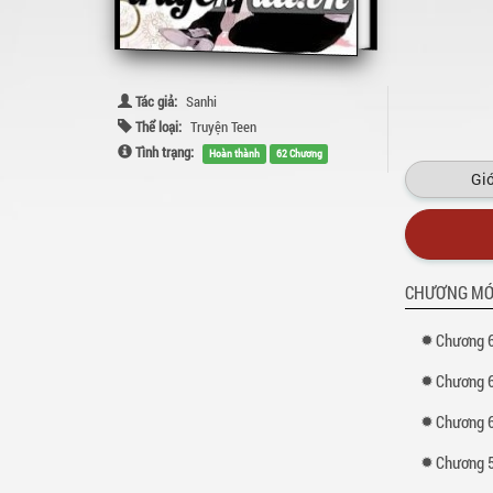
Tác giả:
Sanhi
Thể loại:
Truyện Teen
Tình trạng:
Hoàn thành
62 Chương
Giớ
CHƯƠNG MỚ
Chương 6
Chương 6
Chương 6
Chương 5