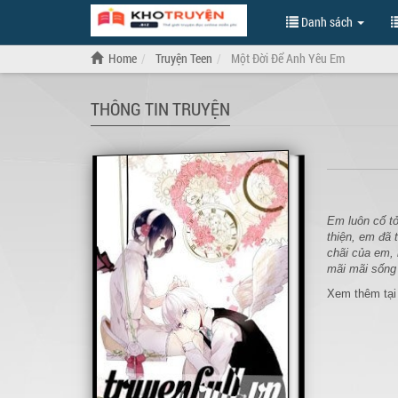
Danh sách
Home
Truyện Teen
Một Đời Để Anh Yêu Em
THÔNG TIN TRUYỆN
Em luôn cố tỏ
thiện, em đã 
chãi của em, 
mãi mãi sống
Xem thêm tại