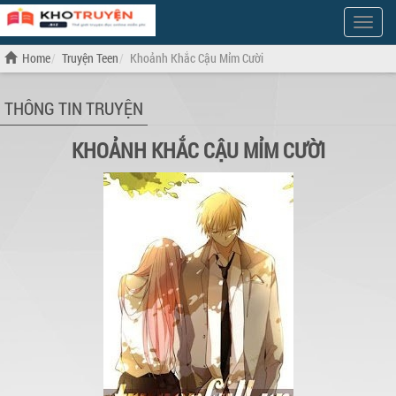
Show
Menu
Home
Truyện Teen
Khoảnh Khắc Cậu Mỉm Cười
THÔNG TIN TRUYỆN
KHOẢNH KHẮC CẬU MỈM CƯỜI