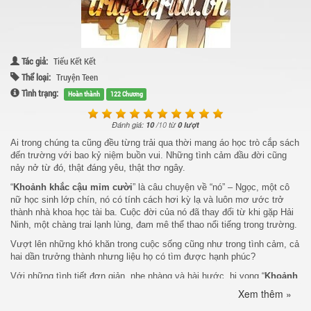
Tác giả:
Tiểu Kết Kết
Thể loại:
Truyện Teen
Tình trạng:
Hoàn thành
122 Chương
Đánh giá:
10
/
10
từ
0 lượt
Ai trong chúng ta cũng đều từng trải qua thời mang áo học trò cắp sách
đến trường với bao kỷ niệm buồn vui. Những tình cảm đầu đời cũng
nảy nở từ đó, thật đáng yêu, thật thơ ngây.
“
Khoảnh khắc cậu mỉm cười
” là câu chuyện về “nó” – Ngọc, một cô
nữ học sinh lớp chín, nó có tính cách hơi kỳ lạ và luôn mơ ước trở
thành nhà khoa học tài ba. Cuộc đời của nó đã thay đổi từ khi gặp Hải
Ninh, một chàng trai lạnh lùng, đam mê thể thao nổi tiếng trong trường.
Vượt lên những khó khăn trong cuộc sống cũng như trong tình cảm, cả
hai dần trưởng thành nhưng liệu họ có tìm được hạnh phúc?
Với những tình tiết đơn giản, nhẹ nhàng và hài hước, hi vọng “
Khoảnh
khắc cậu mỉm cười
” sẽ được bạn đọc đón nhận và ủng hộ ^_^
Xem thêm »
Xem thêm tại :
Kho truyện