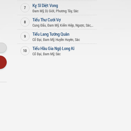
Kỵ Sĩ Diệt Vong
7
Đam Mỹ
,
Dị Giới
,
Phương Tây
,
Sắc
Tiểu Thư Cưới Vợ
8
Cung Đấu
,
Đam Mỹ
,
Kiếm Hiệp
,
Ngược
,
Sắc
,
Xuyên Không
Tiểu Lang Tướng Quân
9
Cổ Đại
,
Đam Mỹ
,
Huyền Huyễn
,
Sắc
Tiểu Hầu Gia Ngộ Long Kí
10
Cổ Đại
,
Đam Mỹ
,
Sắc