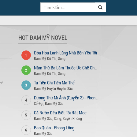
HOT ĐAM MỸ NOVEL
Đóa Hoa Lạnh Lùng Nhà Bên Yêu Tôi
1
Đam Mỹ
,
Đô Thị
,
Sủng
Năm Thứ Ba Làm Thuốc Ức Chế Cho Sếp
2
Đam Mỹ
,
Đô Thị
,
Sủng
ại
Tu Tiên Chi Tiên Ma Thể
3
Đam Mỹ
,
Huyền Huyễn
,
Sắc
Dương Thư Mị Ảnh (Quyển 3) - Phong Vũ Vô Cực
4
Cổ Đại
,
Đam Mỹ
,
Sắc
Cả Nước Đều Biết Tôi Rất Moe
5
Đam Mỹ
,
Sắc
,
Sủng
,
Xuyên Không
Bạo Quân - Phong Lộng
6
Đam Mỹ
,
Sắc