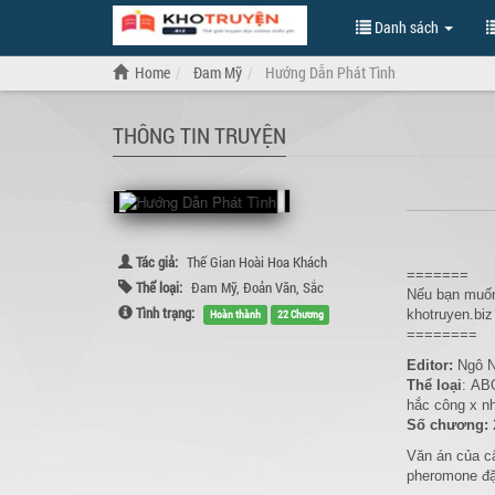
Danh sách
Home
Đam Mỹ
Hướng Dẫn Phát Tình
THÔNG TIN TRUYỆN
Tác giả:
Thế Gian Hoài Hoa Khách
=======
Thể loại:
Đam Mỹ
,
Đoản Văn
,
Sắc
Nếu bạn muốn
Tình trạng:
khotruyen.biz
Hoàn thành
22 Chương
========
Editor:
Ngô 
Thể loại
: ABO
hắc công x n
Số chương:
Văn án của c
pheromone đặc