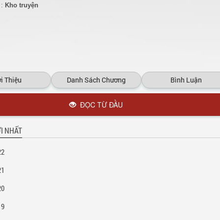
 :
Kho truyện
i Thiệu
Danh Sách Chương
Bình Luận
ĐỌC TỪ ĐẦU
I NHẤT
22
21
20
19