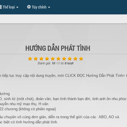
Thể loại
Tùy chỉnh
HƯỚNG DẪN PHÁT TÌNH
Đánh giá:
10
/
10
từ
0 lượt
 tiếp tục truy cập nội dung truyện, mời CLICK ĐỌC Hướng Dẫn Phát Tình> t
Nướng
, sinh tử (một chút), đoản văn, bạn tình thành bạn đời, tinh anh ôn nhu phúc
huyễn nhu mỹ mạo thụ, H văn
22 chương (không có phiên ngoại)
âu chuyện vô cùng đơn giản, diễn ra trong thế giới của các ABO, AO và
 biệt có tính hướng dẫn phát tình.