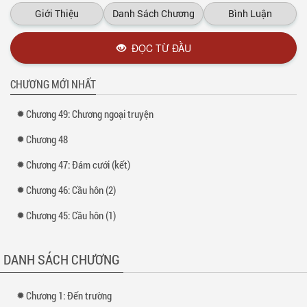
tay)-“Coi nào…em ngồi chỗ kia nhé” cô giáo nói rồi chỉ nó chỗ ngồi .Nó
Giới Thiệu
Danh Sách Chương
Bình Luận
bước xuống chỗ được phân ,ngồi xuống. Nhếch mép cười nửa miệng
bí ẩn trong khi ai cũng đang lo cho số phận của nó …(vì sao thì lần sau
sẽ biết).
ĐỌC TỪ ĐẦU
Xem thêm tại :
Kho truyện
CHƯƠNG MỚI NHẤT
Chương 49: Chương ngoại truyện
Chương 48
Chương 47: Đám cưới (kết)
Chương 46: Cầu hôn (2)
Chương 45: Cầu hôn (1)
DANH SÁCH CHƯƠNG
Chương 1: Đến trường