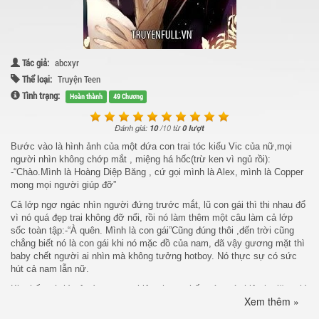
Tác giả:
abcxyr
Thể loại:
Truyện Teen
Tình trạng:
Hoàn thành
49 Chương
Đánh giá:
10
/
10
từ
0 lượt
Bước vào là hình ảnh của một đứa con trai tóc kiểu Vic của nữ,mọi
người nhìn không chớp mắt , miệng há hốc(trừ ken vì ngủ rồi):
-“Chào.Mình là Hoàng Diệp Băng , cứ gọi mình là Alex, mình là Copper
mong mọi người giúp đỡ”
Cả lớp ngơ ngác nhìn người đứng trước mắt, lũ con gái thì thi nhau đổ
vì nó quá đẹp trai không đỡ nổi, rồi
nó làm thêm một câu làm cả lớp
sốc toàn tập:-“À quên. Mình là con gái”Cũng đúng thôi ,đến trời cũng
chẳng biết nó là con gái khi nó mặc đồ của nam, đã vậy gương mặt thì
baby chết người ai nhìn mà không tưởng hotboy. Nó thực sự có sức
hút cả nam lẫn nữ.
Kin thấy nó thì vô cùng ngạc nhiên nhưng thấy nó ra tín hiệu im lặng thì
Xem thêm »
thắc mắc ”tại sao nó lại giấu thân phận để làm gì” Linda và Elly thì vô
cùng ngỡ ngàng vì nó quá đẹp. Hắn thì vẫn tiếp tục công việc ngủ(bó