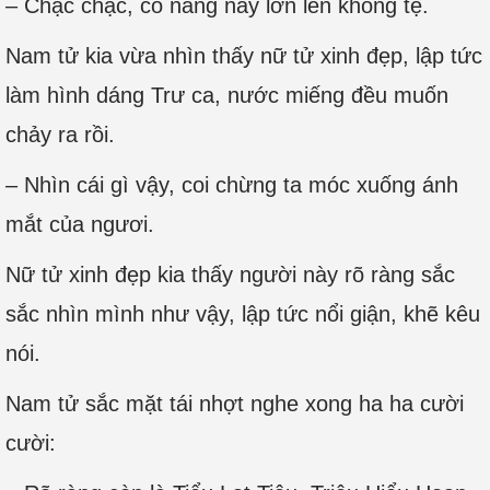
– Chậc chậc, cô nàng này lớn lên không tệ.
Nam tử kia vừa nhìn thấy nữ tử xinh đẹp, lập tức
làm hình dáng Trư ca, nước miếng đều muốn
chảy ra rồi.
– Nhìn cái gì vậy, coi chừng ta móc xuống ánh
mắt của ngươi.
Nữ tử xinh đẹp kia thấy người này rõ ràng sắc
sắc nhìn mình như vậy, lập tức nổi giận, khẽ kêu
nói.
Nam tử sắc mặt tái nhợt nghe xong ha ha cười
cười: