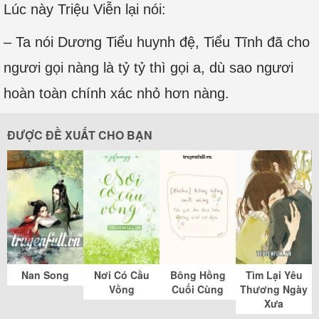
Lúc này Triệu Viễn lại nói:
– Ta nói Dương Tiểu huynh đệ, Tiểu Tĩnh đã cho
ngươi gọi nàng là tỷ tỷ thì gọi a, dù sao ngươi
hoàn toàn chính xác nhỏ hơn nàng.
ĐƯỢC ĐỀ XUẤT CHO BẠN
Nan Song
Nơi Có Cầu
Bông Hồng
Tìm Lại Yêu
Vồng
Cuối Cùng
Thương Ngày
Xưa