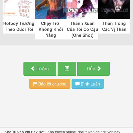
Hotboy Trường
Chạy Trời
Thanh Xuân
Thần Trong
Theo Đuổi Tôi
Không Khỏi
Của Tôi Có Cậu
Các Vị Thần
Nắng
(One Shot)
Trước
Tiếp
Báo lỗi chương
Bình Luận
Kho Truyện Vip Hay Hot
-
Kho truyện
online,
đọc truyện
chữ,
truyện hay
.