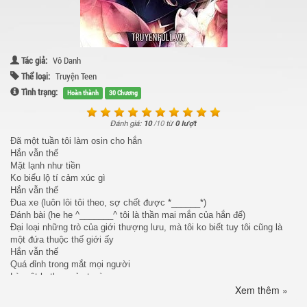
Tác giả:
Vô Danh
Thể loại:
Truyện Teen
Tình trạng:
Hoàn thành
30 Chương
Đánh giá:
10
/
10
từ
0 lượt
Đã một tuần tôi làm osin cho hắn
Hắn vẫn thế
Mặt lạnh như tiền
Ko biểu lộ tí cảm xúc gì
Hắn vẫn thế
Đua xe (luôn lôi tôi theo, sợ chết được *______*)
Đánh bài (he he ^_______^ tôi là thần mai mắn của hắn đế)
Đại loại những trò của giới thượng lưu, mà tôi ko biết tuy tôi cũng là
một đứa thuộc thế giới ấy
Hắn vẫn thế
Quá đỉnh trong mắt mọi người
Là một hotboy của trường
Xem thêm »
Học thì khỏi nói, giởi như hắn ăn chơi vậy
—