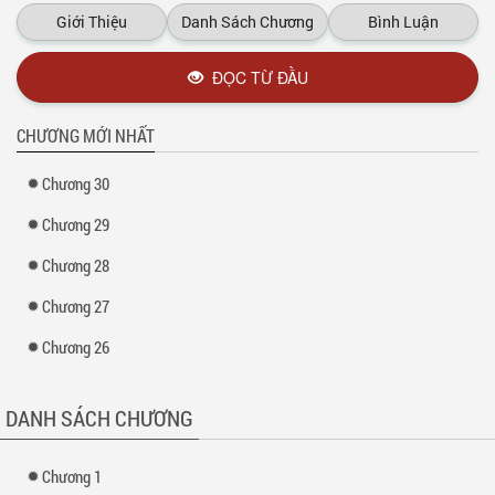
Còn tôi
Giới Thiệu
Danh Sách Chương
Bình Luận
Vẫn là một con nhỏ hỏng biết gì cứ như một đứa trẻ vậy
Xem thêm tại :
Kho truyện
ĐỌC TỪ ĐẦU
CHƯƠNG MỚI NHẤT
Chương 30
Chương 29
Chương 28
Chương 27
Chương 26
DANH SÁCH CHƯƠNG
Chương 1