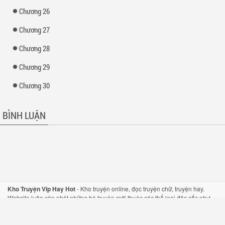
Chương 26
Chương 27
Chương 28
Chương 29
Chương 30
BÌNH LUẬN
Kho Truyện Vip Hay Hot
-
Kho truyện
online,
đọc truyện
chữ,
truyện hay
.
Website luôn cập nhật những bộ
truyện mới
thuộc các thể loại đặc sắc như
truyện tiên hiệp
,
truyện kiếm hiệp
, hay
truyện ngôn tình
một cách nhanh nhất.
Hỗ trợ mọi thiết bị như di động và máy tính bảng.