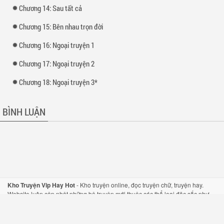
Chương 14: Sau tất cả
Chương 15: Bên nhau trọn đời
Chương 16: Ngoại truyện 1
Chương 17: Ngoại truyện 2
Chương 18: Ngoại truyện 3*
BÌNH LUẬN
Kho Truyện Vip Hay Hot
-
Kho truyện
online,
đọc truyện
chữ,
truyện hay
.
Website luôn cập nhật những bộ
truyện mới
thuộc các thể loại đặc sắc như
truyện tiên hiệp
,
truyện kiếm hiệp
, hay
truyện ngôn tình
một cách nhanh nhất.
Hỗ trợ mọi thiết bị như di động và máy tính bảng.