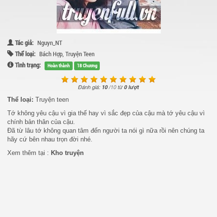
Tác giả:
Nguyn_NT
Thể loại:
Bách Hợp
,
Truyện Teen
Tình trạng:
Hoàn thành
18 Chương
Đánh giá:
10
/
10
từ
0 lượt
Thể loại:
Truyện teen
Tớ không yêu cậu vì gia thế hay vì sắc đẹp của cậu mà tớ yêu cậu vì
chính bản thân của cậu.
Đã từ lâu tớ không quan tâm đến người ta nói gì nữa rồi nên chúng ta
hãy cứ bên nhau trọn đời nhé.
Xem thêm tại :
Kho truyện