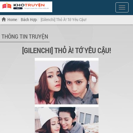
Show
Menu
Home
Bách Hợp
[Gilenchi] Thỏ À! Tớ Yêu Cậu!
THÔNG TIN TRUYỆN
[GILENCHI] THỎ À! TỚ YÊU CẬU!