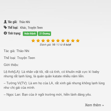
Tác giả:
Thảo Nhi
Thể loại:
Khác
,
Truyện Teen
Tình trạng:
Hoàn thành
21 Chương
Đánh giá:
10
/
10
từ
0 lượt
Tác giả: Thảo Nhi
Thể loại: Truyện Teen
Giới thiệu:
Lệ Anh(LA): Là nhân vật tôi, rất cá tính, có khuôn mặt cực kì baby
nhưng rất lạnh lùng, là quán quân katate nhiều năm liền.
– Tường Vi(TV): Là em họ của LA, rất xinh gái nhưng không lạnh lùng
như chị gái của mình.
– Ngọc Lan: Bạn của ở ngôi trường mới, hiền lành đáng yêu.
– Gia Kiệt(hắn): Là hotboy của trường XX, rất đẹp trai, nhà giàu, học
Xem thêm »
giỏi, là ước mơ của bao người.