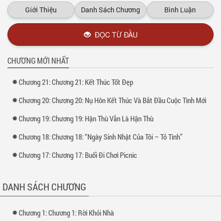
– Gia Hoàng: Là em họ của của Gia Kiệt nhưng vì học cùng trường nên
Giới Thiệu
Danh Sách Chương
Bình Luận
rất thân với Gia Kiệt.
– Huỳnh Anh: Là hot boy của trg` XX, siêu karate
ĐỌC TỪ ĐẦU
Xem thêm tại :
Kho truyện
CHƯƠNG MỚI NHẤT
Chương 21: Chương 21: Kết Thúc Tốt Đẹp
Chương 20: Chương 20: Nụ Hôn Kết Thúc Và Bắt Đầu Cuộc Tình Mới
Chương 19: Chương 19: Hận Thù Vẫn Là Hận Thù
Chương 18: Chương 18: “Ngày Sinh Nhật Của Tôi – Tỏ Tình”
Chương 17: Chương 17: Buổi Đi Chơi Picnic
DANH SÁCH CHƯƠNG
Chương 1: Chương 1: Rời Khỏi Nhà