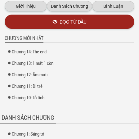
Mong các bạn đọc truyện vui vẻ
Giới Thiệu
Danh Sách Chương
Bình Luận
Xem thêm tại :
Kho truyện
ĐỌC TỪ ĐẦU
CHƯƠNG MỚI NHẤT
Chương 14: The end
Chương 13: 1 mất 1 còn
Chương 12: Âm mưu
Chương 11: Đi trễ
Chương 10: Tỏ tình
DANH SÁCH CHƯƠNG
Chương 1: Sáng tỏ