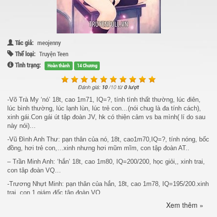
Tác giả:
meojenny
Thể loại:
Truyện Teen
Tình trạng:
Hoàn thành
14 Chương
Đánh giá:
10
/
10
từ
0 lượt
-Võ Trà My ‘nó’ 18t, cao 1m71, IQ=?, tính tình thất thường, lúc điên,
lúc bình thường, lúc lạnh lùn, lúc trẻ con…(nói chug là đa tính cách),
xinh gái.Con gái út tập đoàn JV, hk có thiện cảm vs ba mình( lí do sau
này nói)…
-Vũ Đình Anh Thư: pạn thân của nó, 18t, cao1m70,IQ=?, tính nóng, bốc
đồng, hơi trẻ con,…xinh nhưng hơi mũm mĩm, con tập đoàn AT..
– Trần Minh Anh: ‘hắn’ 18t, cao 1m80, IQ=200/200, học giỏi,, xinh trai,
con tâp đoàn VQ…
-Trương Nhựt Minh: pạn thân của hắn, 18t, cao 1m78, IQ=195/200.xinh
trai, con 1 giám đốc tập đoàn VQ..
Xem thêm »
Còn 1 số nhân vật khác, mình sẽ giới thiệu sau.