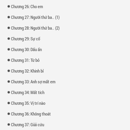
của Khắc Huy từ thời cấp hai, lạnh lùng với người lại nhưng lại rất ôn
Chương 26: Cho em
nhu với bạn gái mình. Bạn gái là Đồng Hạ Lâm (23t) xinh đẹp, hiền lành
nhưng gia cảnh cũng khốn khó.
Chương 27: Người thứ ba.. (1)
Trần Tuấn Anh (25t): Có 15% cổ phần ở Tập đoàn Royal với chức vụ
Phó tổng, là bạn thân của Khắc Huy từ thời cấp hai, rất chững chạc và
Chương 28: Người thứ ba.. (2)
trưởng thành. Bạn gái là Phan Bảo Anh(24t) rất xinh đẹp, thông minh và
sắc xảo, nắm giữ 5% cổ phần Tập đoàn Royal.
Chương 29: Sự cố
Nguyễn Phương Thảo(24t): Sáu năm trước là bạn gái của Khắc Huy
dưới danh nghĩa, trọng tình nghĩa, hiểu chuyện, là bạn thân của Bảo
Chương 30: Dấu ấn
Anh.
Chương 31: Từ bỏ
Hạ Chính Phong (19t): Em trái Diệu Phương, đẹp trai học giỏi. Tuy rất
nóng tính nhưng cũng rất hiểu chuyện.
Chương 32: Khinh bỉ
Từ Phúc Thanh (22t): Em gái Phương Thảo. Tình cảm chị em của hai
người không được tốt, phải nói là đối đầu nhau. Trẻ tuổi nhưng không
Chương 33: Anh sợ mất em
phải dạng vừa đâu…
Chương 34: Mất tích
Âu Nhật Hào (28t): Thân phận khá đặc biệt. Rất ít người nào dám đối
đầu với Âu Khắc Huy, và anh ta là một trong số đó…
Chương 35: Vị trí nào
La Bá Thông(25t): Là Giám đốc Công ty Phú Nhuân. Bạn của Diệu
Phương. Nhưng có tình cảm với cô trên mức tình bạn. Có vai trò to
Chương 36: Không thoát
lớn trong việc chia tay của Diệu Phương và Khắc Huy cách đây năm
năm.
Chương 37: Giải cứu