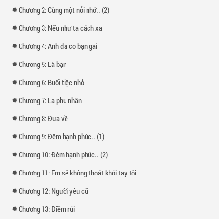
nữa! Anh phải hạnh phúc, vì em yêu anh, Khắc Huy!
Chương 2: Cùng một nỗi nhớ.. (2)
***
Chương 3: Nếu như ta cách xa
Đặt thân hình nhỏ bé của cô vào lòng ngực anh, tim cô bỗng chốc lỗi
nhịp khi nghe thấy nhịp đập mạnh mẽ của trái tim anh. Là anh đang ôm
Chương 4: Anh đã có bạn gái
cô, nếu là lúc trước cô chắc chắn sẽ đẩy anh ra… Nhưng cảm giác ấm
áp quen thuộc lại thường… Anh cất giọng nói ấm áp, cố tình để hơi thở
Chương 5: Là bạn
nóng ấm phả lên mặt cô:
Chương 6: Buổi tiệc nhỏ
-Quá khứ đối với em quan trọng đến thế sao?
Cô im lặng.
Chương 7: La phu nhân
-Bỏ đi quá khứ và cùng tôi bước đến tương lai nhé! Bởi vì tôi yêu em,
Chương 8: Đưa về
Diệu Phương!
***
Chương 9: Đêm hạnh phúc.. (1)
Mùi tanh của máu bắt đầu lan toả trong không khí. Cơ thể cô như bị tê
Chương 10: Đêm hạnh phúc.. (2)
liệt hoàn toàn. Tay anh nắm chặt lấy tay cô. Đôi mắt đẹp của cô long
lanh, vật thể lỏng, trong suốt từ khoé mi cô rơi xuống. Cô bắt đầu nhận
Chương 11: Em sẽ không thoát khỏi tay tôi
thức được điều gì đang xảy ra.
Anh yêu cô đến mức cả mạng sống cũng không cần sao? Anh thật chỉ
Chương 12: Người yêu cũ
chỉ cần cô có thể sống vui vẻ! Cô tin, cô tin rồi, nhưng có phải đã trễ…
Chương 13: Điềm rủi
Anh với tay con lại, lau đi giọt nước mắt vừa rơi xuống khoé mi, giọng