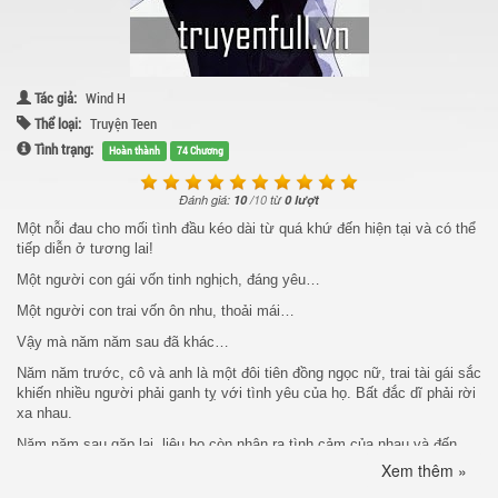
Tác giả:
Wind H
Thể loại:
Truyện Teen
Tình trạng:
Hoàn thành
74 Chương
Đánh giá:
10
/
10
từ
0 lượt
Một nỗi đau cho mối tình đầu kéo dài từ quá khứ đến hiện tại và có thể
tiếp diễn ở tương lai!
Một người con gái vốn tinh nghịch, đáng yêu…
Một người con trai vốn ôn nhu, thoải mái…
Vậy mà năm năm sau đã khác…
Năm năm trước, cô và anh là một đôi tiên đồng ngọc nữ, trai tài gái sắc
khiến nhiều người phải ganh tỵ với tình yêu của họ. Bất đắc dĩ phải rời
xa nhau.
Năm năm sau gặp lại, liệu họ còn nhận ra tình cảm của nhau và đến
với nhau lần nữa không khi trong anh luôn tồn tại tình yêu và hận thù,
Xem thêm »
trong cô luôn là sự nhớ mong và day dứt?