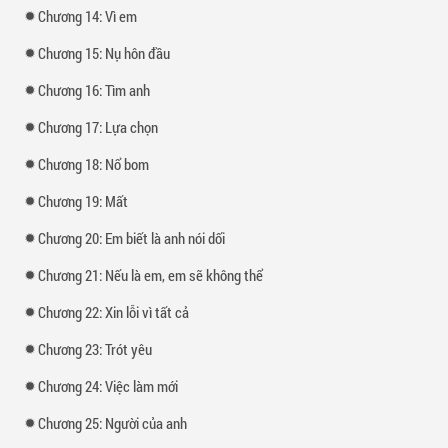
anh yếu ớt:
Chương 14: Vì em
-Diệu… Phương…!! Đừng… Khóc!!
Chương 15: Nụ hôn đầu
-Khắc Huy, anh phải sống với em, em xin anh đấy!!
Cô nắm chặt lấy tay anh. Cô sợ, cô thực sự rất sợ anh sẽ biến mất
Chương 16: Tìm anh
khỏi cuộc đời cô như năm năm trước đây…
Chương 17: Lựa chọn
***
GIỚI THIỆU NHÂN VẬT:
Chương 18: Nổ bom
Hạ Diệu Phương (23t): Vừa tốt nghiệp trường Quốc tế khoa Quản lí.
Chương 19: Mất
Không có gì nổi bật từ ngoại hình đến gia thế. Mang một nổi day dứt từ
mối tình đầu trong quá khứ…
Chương 20: Em biết là anh nói dối
Âu Khắc Huy (24t): Vừa trở về nước sau chuyến du học ở trường đại
học Harved ba năm và hai năm kinh nghiệm thực tập trên đất Mỹ. Kế
Chương 21: Nếu là em, em sẽ không thể
thừa Tập đoàn Royal và chức vị Chủ tịch Tập đoàn của cha với 45%
cổ phần. Mang lòng thù hận đối với người con gái của mối tình đầu
Chương 22: Xin lỗi vì tất cả
trong quá khứ…
Chương 23: Trót yêu
Triệu Gia Minh (24t): Có 10% cổ phần trong Tập đoàn Royal, bạn thân
của Khắc Huy, với gương mặt lãng tử, trẻ con, trước đây từng là một
Chương 24: Việc làm mới
playboy thứ thiệt. Theo đuổi Trương Lan Nhi (19t), em họ của Khắc
Huy cũng là hoa khôi năm nhất trường Đại học Điện ảnh đang theo học.
Chương 25: Người của anh
Dương Thắng (24t): Có 10% cổ phần trong Tập đoàn Royal, là bạn thân