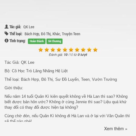
Tác giả:
QK Lee
Thể loại:
Bách Hợp
,
Đô Thị
,
Khác
,
Truyện Teen
Tình trạng:
Hoàn thành
64 Chương
Đánh giá:
10
/
10
từ
0 lượt
Tác Giả: QK Lee
Bộ: Cô Học Trò Lăng Nhăng Hệ Liệt
Thể loại: Bách Hợp, Đô Thị, Sư Đồ Luyến, Teen, Vườn Trường
Giới thiệu:
Nếu năm 14 tuổi Quân Kì kiên quyết không về Hà Lan thì sao? Không
biết được bản hôn ước? Không ở cùng Jennie thì sao? Liệu quá khứ
thay đổi có thay đổi được hiện tại không?
Cùng chờ đón, nếu Quân Kì không đi Hà Lan và ở lại với Vân Quân thì
sẽ thế nào nhé!
Xem thêm »
Jennie x Quân Kì x Vân Quân