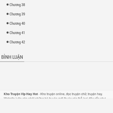
Chương 38
Chương 39
Chương 40
Chương 41
Chương 42
BÌNH LUẬN
Kho Truyện Vip Hay Hot
-
Kho truyện
online,
đọc truyện
chữ,
truyện hay
.
Website luôn cập nhật những bộ
truyện mới
thuộc các thể loại đặc sắc như
truyện tiên hiệp
,
truyện kiếm hiệp
, hay
truyện ngôn tình
một cách nhanh nhất.
Hỗ trợ mọi thiết bị như di động và máy tính bảng.