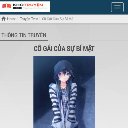
Show
Menu
Home
Truyện Teen
Cô Gái Của Sự Bí Mật
THÔNG TIN TRUYỆN
CÔ GÁI CỦA SỰ BÍ MẬT