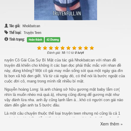
Tác giả:
Nhokbatcan
Thể loại:
Truyện Teen
Tình trạng:
Hoàn thành
42 Chương
Đánh giá:
10
/
10
từ
0 lượt
ruyện Cô Gái Của Sự Bí Mật của tác giả Nhokbatcan với nhan đề
truyện đã khiến cho không ít các bạn đọc phải thắc mắc với nhan đề
này, đúng không? Một cô gái may mắn sống sót qua một ngày gia đìn
bị bọn xã hội đen giết. Và từ cái ngày đó, có thể nói là bước ngoặt của
cuộc đời cô, mang trong mình rất nhiều bí
mật.
Nguyễn hoàng Long: là anh chàng sở hữu gương mặt baby lắm cơ(
nhìn là muốn nhéo má quá à), nhưng cũng đừng để gương mặt như
vậy đánh lừa nha. anh ấy cũng lạnh lắm á…khó có người con gái nào
dám đến gần anh ta 5 bước đâu.
Là một câu chuyện thuộc thể loại truyện teen nhưng nó cũng là cả 1
quá trình với nhiều diễn biến phức tạp, dòng đời sẽ xô đẩy cuộc sống
Xem thêm »
của cô ra sao?