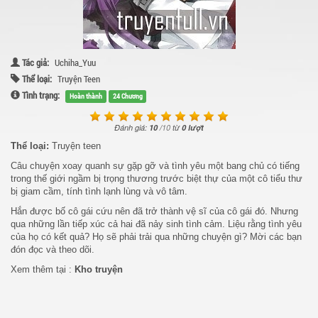
Tác giả:
Uchiha_Yuu
Thể loại:
Truyện Teen
Tình trạng:
Hoàn thành
24 Chương
Đánh giá:
10
/
10
từ
0 lượt
Thể loại:
Truyện teen
Câu chuyện xoay quanh sự gặp gỡ và tình yêu một bang chủ có tiếng
trong thế giới ngầm bị trọng thương trước biệt thự của một cô tiểu thư
bị giam cầm, tính tình lạnh lùng và vô tâm.
Hắn được bố cô gái cứu nên đã trở thành vệ sĩ của cô gái đó. Nhưng
qua những lần tiếp xúc cả hai đã nảy sinh tình cảm. Liệu rằng tình yêu
của họ có kết quả? Họ sẽ phải trải qua những chuyện gì? Mời các bạn
đón đọc và theo dõi.
Xem thêm tại :
Kho truyện