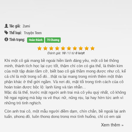
Tác giả:
Zumi
Thể loại:
Truyện Teen
Tình trạng:
Hoàn thành
75 Chương
Đánh giá:
10
/
10
từ
0 lượt
Khi một cô gái mang bề ngoài hiền lành đáng yêu, một cô bé thông
minh, thành tích học lại cực tốt, thậm chí còn có gia thế, là thiên kim
của một tập đoàn tầm cỡ, biết bao cô gái thầm mong được như cô, kể
cả chỉ là một trong số đó…thật ra lại mang trong mình thêm một thân
phận khác ở thế giới ngầm. Và nơi đó, mặt tối trong tính cách của cô
hoàn toàn được bộc lộ: lạnh lùng và tàn nhẫn…
Mặc dù là thế, trước mặt người anh trai mà cô yêu quý nhất, cô không
hề ngại ngùng mà bày ra vẻ thục nữ, nũng nịu, lại hay hờn tức anh vì
những trò tinh nghịch.
Còn anh trai cô, một mẫu người điềm dạm, chín chắn, bề ngoài lại anh
tuấn, phong độ, luôn thong dong trong mọi tình huống, chỉ có em gái
mới có khả năng khiến anh thay đổi sắc mặt. Không riêng gì em gái
Xem thêm »
anh cũng có bí mật, anh cũng mang trên người một thân phận khác,