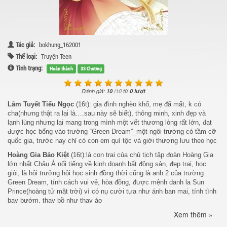
Tác giả:
bokhung_162001
Thể loại:
Truyện Teen
Tình trạng:
Hoàn thành
33 Chương
Đánh giá:
10
/
10
từ
0 lượt
Lâm Tuyết Tiểu Ngọc
(16t): gia đình nghèo khổ, mẹ đã mất, k có
cha(nhưng thật ra lại là….sau này sẽ biết), thông minh, xinh đẹp và
lạnh lùng nhưng lại mang trong mình một vết thương lòng rất lớn, đạt
được học bổng vào trường “Green Dream”_một ngôi trường có tầm cỡ
quốc gia, trước nay chỉ có con em quí tộc và giới thượng lưu theo học
Hoàng Gia Bảo Kiệt
(16t):là con trai của chủ tịch tập đoàn Hoàng Gia
lớn nhất Châu Á nổi tiếng về kinh doanh bất động sản, đẹp trai, học
giỏi, là hội trưởng hội học sinh đồng thời cũng là anh 2 của trường
Green Dream, tính cách vui vẻ, hòa đồng, được mệnh danh la Sun
Prince(hoàng tử mặt trời) vì có nụ cười tựa như ánh ban mai, tính tình
bay bướm, thay bồ như thay áo
Xem thêm »
Hoàng Gia Bảo Trinh
(16t):là em sinh đôi với Bảo Kiệt, tính tình vui
vẻ, hòa đồng, dễ thương, có cảm tình với Phong nhưng k dám nói