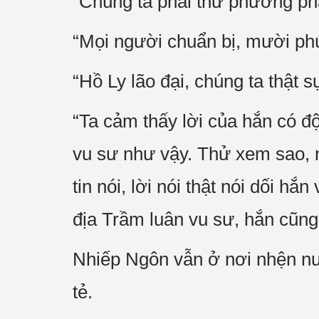
“Chúng ta phải thử phương p
“Mọi người chuẩn bị, mười phú
“Hồ Ly lão đại, chúng ta thật 
“Ta cảm thấy lời của hắn có đ
vu sư như vậy. Thử xem sao, nế
tin nói, lời nói thật nói dối h
địa Trầm luân vu sư, hắn cũn
Nhiếp Ngôn vẫn ở nơi nhện nước
tẻ.