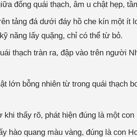
iữa đống quái thạch, âm u chật hẹp, tầ
rên tảng đá dưới đáy hồ che kín một ít l
kỹ năng lấy quặng, chỉ có thể từ bỏ.
uái thạch tràn ra, đập vào trên người 
 lớn bỗng nhiên từ trong quái thạch bơ
 khi thấy rõ, phát hiện đúng là một co
thấy hào quang màu vàng, đúng là con H