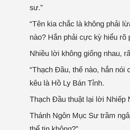
sư.”
“Tên kia chắc là không phải l
nào? Hắn phải cực kỳ hiểu rõ 
Nhiều lời không giống nhau, rất
“Thạch Đầu, thế nào, hắn nói c
kêu là Hồ Ly Bán Tỉnh.
Thạch Đầu thuật lại lời Nhiếp 
Thánh Ngôn Mục Sư trầm ngâm 
thể tin không?”