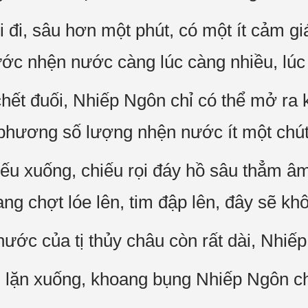
đi, sâu hơn một phút, có một ít cảm gi
ước nhện nước càng lúc càng nhiều, lúc 
hết đuối, Nhiếp Ngôn chỉ có thể mở ra
a phương số lượng nhện nước ít một chút
hiếu xuống, chiếu rọi đáy hồ sâu thẳm â
 chợt lóe lên, tim đập lên, đây sẽ khô
nước của tị thủy châu còn rất dài, Nhiế
 lặn xuống, khoang bụng Nhiếp Ngôn ch