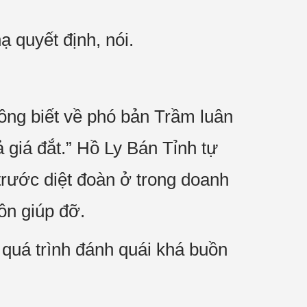
 quyết định, nói.
hông biết về phó bản Trầm luân
ả giá đắt.” Hồ Ly Bán Tỉnh tự
c trước diệt đoàn ở trong doanh
ôn giúp đỡ.
 quá trình đánh quái khá buồn