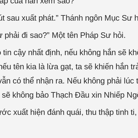
háp của hắn xem sao?”
t sau xuất phát.” Thánh ngôn Mục Sư hạ
sự phải đi sao?” Một tên Pháp Sư hỏi.
ộ tin cậy nhất định, nếu không hắn sẽ k
u tên kia là lừa gạt, ta sẽ khiến hắn tr
ắn vẫn có thể nhận ra. Nếu không phải lú
g sẽ không bảo Thạch Đầu xin Nhiếp Ng
 xuất hiện đánh quái, thu thập tinh ti,