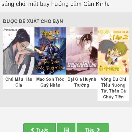
sáng chói mắt bay hướng cằm Càn Kình.
ĐƯỢC ĐỀ XUẤT CHO BẠN
Chủ Mẫu Hầu
Mao Sơn Tróc
Đại Giá Huynh
Võng Du Chi
Gia
Quỷ Nhân
Trưởng
Tiểu Nương
Tử, Thân Cá
Chủy Tiên
Trước
Tiếp