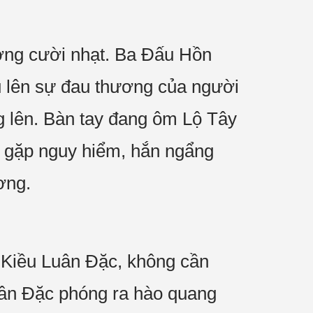
ơng cười nhạt. Ba Đấu Hồn
ấu lên sự đau thương của người
g lên. Bàn tay đang ôm Lộ Tây
i gặp nguy hiểm, hắn ngẩng
ơng.
 Kiều Luân Đặc, không cần
uân Đặc phóng ra hào quang