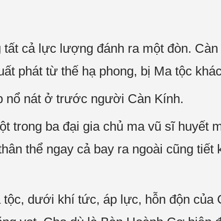
!
tất cả lực lượng đánh ra một đòn. Càn 
uất phát từ thế hạ phong, bị Ma tộc khác
ếp nổ nát ở trước người Càn Kính.
t trong ba đại gia chủ ma vũ sĩ huyết m
ân thể ngay cả bay ra ngoài cũng tiết k
ộc, dưới khí tức, áp lực, hỗn độn của Cà