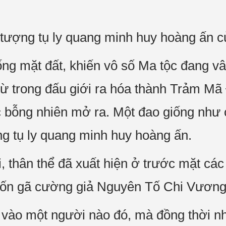
tượng tụ ly quang minh huy hoàng ấn củ
ống mặt đất, khiến vô số Ma tộc đang v
ừ trong đấu giới ra hóa thành Trảm Mã 
c bỗng nhiên mở ra. Một đao giống như c
g tụ ly quang minh huy hoàng ấn.
i, thân thể đã xuất hiện ở trước mặt c
 bốn gã cường giả Nguyên Tố Chi Vương
vào một người nào đó, mà đồng thời n