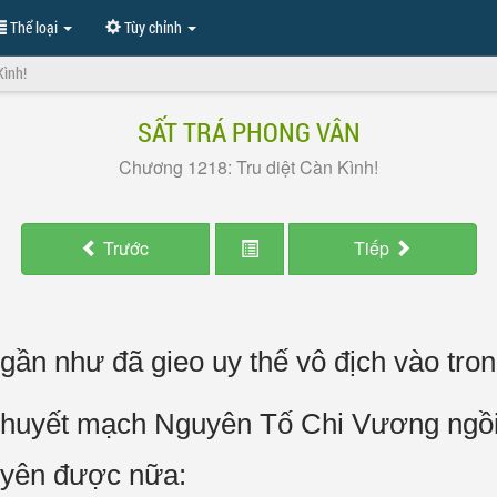
Thể loại
Tùy chỉnh
Kình!
SẤT TRÁ PHONG VÂN
Chương 1218: Tru diệt Càn Kình!
Trước
Tiếp
gần như đã gieo uy thế vô địch vào tron
c huyết mạch Nguyên Tố Chi Vương ngồ
 yên được nữa: