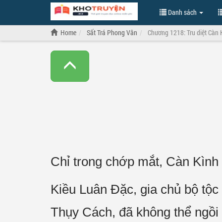
Danh sách
Home
Sất Trá Phong Vân
Chương 1218: Tru diệt Càn 
Chỉ trong chớp mắt, Càn Kình 
Kiều Luân Đặc, gia chủ bộ tộ
Thụy Cách, đã không thể ngồi