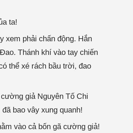
a ta!
ây xem phải chấn động. Hắn
Đao. Thánh khí vào tay chiến
ó thể xé rách bầu trời, đao
ác cường giả Nguyên Tố Chi
 đã bao vây xung quanh!
hằm vào cả bốn gã cường giả!