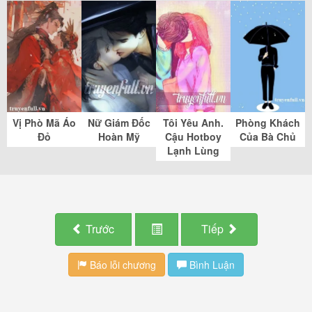
Vị Phò Mã Áo
Nữ Giám Đốc
Tôi Yêu Anh.
Phòng Khách
Đỏ
Hoàn Mỹ
Cậu Hotboy
Của Bà Chủ
Lạnh Lùng
Trước
Tiếp
Báo lỗi chương
Bình Luận