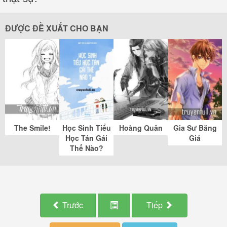
ĐƯỢC ĐỀ XUẤT CHO BẠN
The Smile!
Học Sinh Tiểu
Hoàng Quân
Gia Sư Băng
Học Tán Gái
Giá
Thế Nào?
Trước
Tiếp