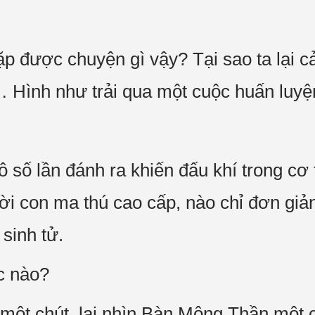
p được chuyện gì vậy? Tại sao ta lại 
Hình như trải qua một cuộc huấn luyện 
 số lần đánh ra khiến đấu khí trong cơ
ời con ma thú cao cấp, nào chỉ đơn giả
 sinh tử.
c nào?
ột chút, lại nhìn Bàn Mộng Thần một c