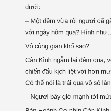
dưới:
– Một đêm vừa rồi ngươi đã gặ
với ngày hôm qua? Hình như… 
Vô cùng gian khổ sao?
Càn Kình ngẫm lại đêm qua, vô
chiến đấu kịch liệt với hơn mư
Có thể nói là trải qua vô số lần
– Ngươi bây giờ mạnh tới mứ
Bàn Hoành Cơ nhìn Càn Kình m