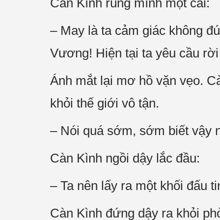
Càn Kình rùng mình một cái:
– May là ta cảm giác không đú
Vương! Hiện tại ta yêu cầu rời
Ánh mắt lại mơ hồ vặn vẹo. C
khỏi thế giới vô tận.
– Nói quá sớm, sớm biết vậy 
Càn Kình ngồi dậy lắc đầu:
– Ta nên lấy ra một khối đấu t
Càn Kình đứng dậy ra khỏi phò