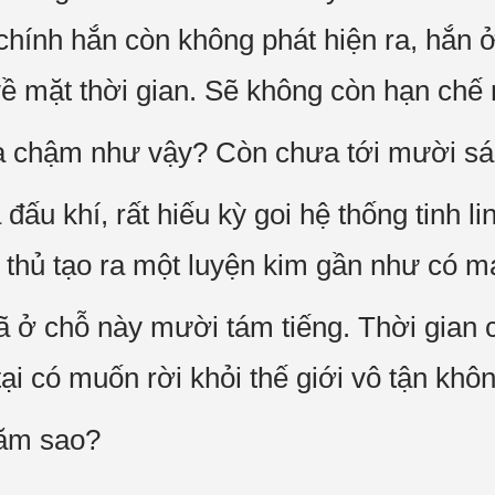
 chính hắn còn không phát hiện ra, hắn ở
ề mặt thời gian. Sẽ không còn hạn chế
qua chậm như vậy? Còn chưa tới mười sá
đấu khí, rất hiếu kỳ goi hệ thống tinh li
 thủ tạo ra một luyện kim gần như có m
ã ở chỗ này mười tám tiếng. Thời gian 
tại có muốn rời khỏi thế giới vô tận khô
năm sao?