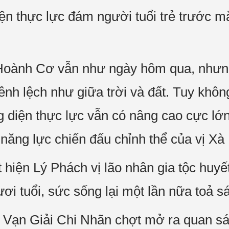
ện thực lực đám người tuổi trẻ trước m
Hoành Cơ vẫn như ngày hôm qua, nhưng 
nh lệch như giữa trời và đất. Tuy không
diện thực lực vẫn có nâng cao cực lớn.
năng lực chiến đấu chỉnh thể của vị Xà
 hiện Lý Phách vị lão nhân gia tộc hu
ươi tuổi, sức sống lại một lần nữa toả s
Vạn Giải Chi Nhãn chợt mở ra quan sát