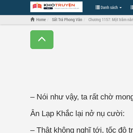
Danh sách
Home
Sất Trá Phong Vân
Chương 1157: Một trăm nă
– Nói như vậy, ta rất chờ mo
Ân Lạp Khắc lại nở nụ cười:
– Thật không nghĩ tới, tốc độ 