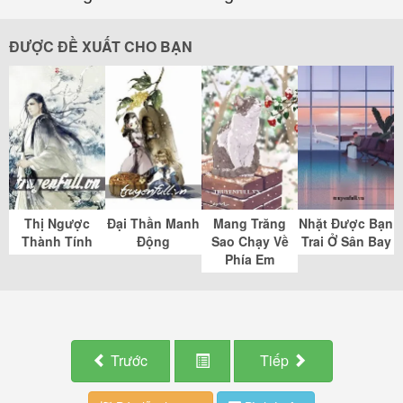
ĐƯỢC ĐỀ XUẤT CHO BẠN
Thị Ngược
Đại Thần Manh
Mang Trăng
Nhặt Được Bạn
Thành Tính
Động
Sao Chạy Về
Trai Ở Sân Bay
Phía Em
Trước
Tiếp