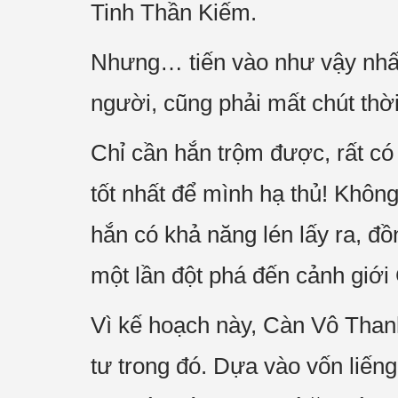
Tinh Thần Kiếm.
Nhưng… tiến vào như vậy nhất 
người, cũng phải mất chút thời
Chỉ cần hắn trộm được, rất có
tốt nhất để mình hạ thủ! Khôn
hắn có khả năng lén lấy ra, đồ
một lần đột phá đến cảnh giớ
Vì kế hoạch này, Càn Vô Thanh
tư trong đó. Dựa vào vốn liến