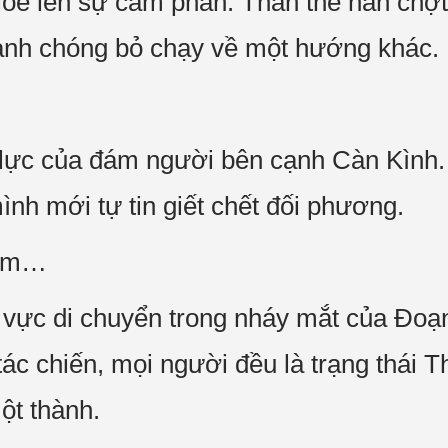
e lên sự căm phẫn. Thân thể hắn chợt lu
hanh chóng bỏ chạy về một hướng khác.
c lực của đám người bên cạnh Càn Kình.
nh mới tự tin giết chết đối phương.
đám…
n vực di chuyển trong nháy mắt của Đoạ
c chiến, mọi người đều là trạng thái 
ột thành.