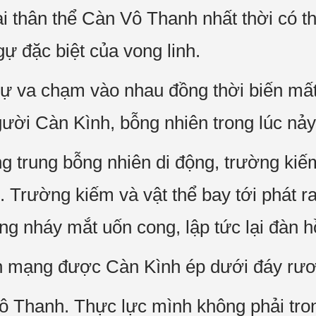
i thân thể Càn Vô Thanh nhất thời có 
ự đặc biệt của vong linh.
ự va chạm vào nhau đồng thời biến mấ
ười Càn Kình, bỗng nhiên trong lúc nảy
g trung bỗng nhiên di động, trường kiế
. Trường kiếm và vật thể bay tới phát r
g nháy mắt uốn cong, lập tức lại đàn hồi
ính mạng được Càn Kình ép dưới đáy rư
Thanh. Thực lực mình không phải trong