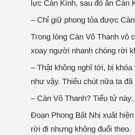
lực Càn Kình, sau đó ăn Càn
– Chỉ giữ phong tỏa được Càn
Trong lòng Càn Vô Thanh vô c
xoay người nhanh chóng rời k
– Thật không nghĩ tới, bị khó
như vậy. Thiếu chút nữa ta đã b
– Càn Vô Thanh? Tiểu tử này…
Đoạn Phong Bất Nhị xuất hiệ
rời đi nhưng không đuổi theo.