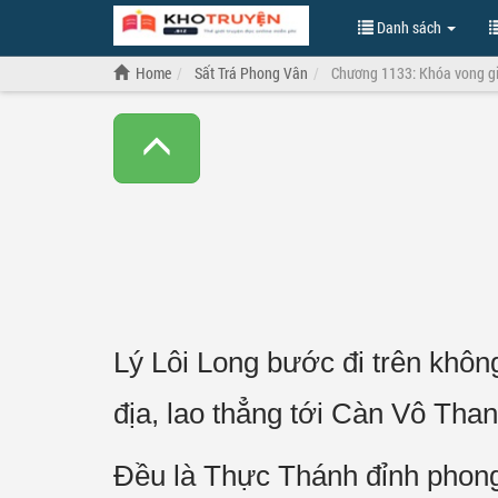
Danh sách
Home
Sất Trá Phong Vân
Chương 1133: Khóa vong gi
Lý Lôi Long bước đi trên khôn
địa, lao thẳng tới Càn Vô Than
Đều là Thực Thánh đỉnh phong,