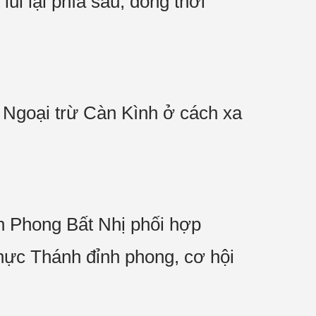
i lại phía sau, đồng thời
 Ngoại trừ Càn Kình ở cách xa
n Phong Bất Nhị phối hợp
Thực Thánh đỉnh phong, cơ hội