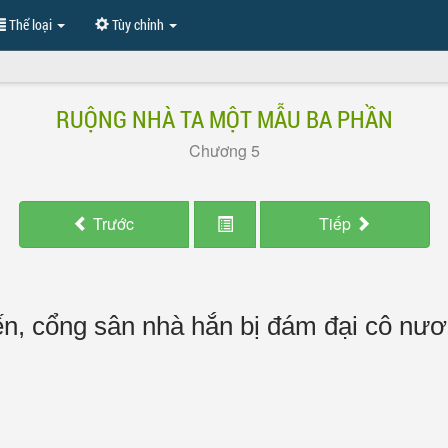
Thể loại
Tùy chỉnh
RUỘNG NHÀ TA MỘT MẪU BA PHẦN
Chương 5
Trước
Tiếp
n, cổng sân nhà hắn bị đám đại cô nươ