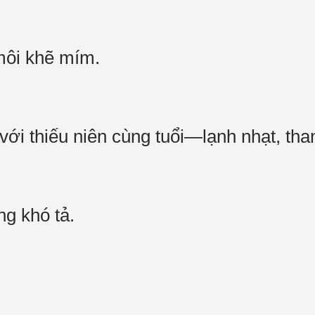
 môi khẽ mím.
với thiếu niên cùng tuổi—lạnh nhạt, th
ơng khó tả.