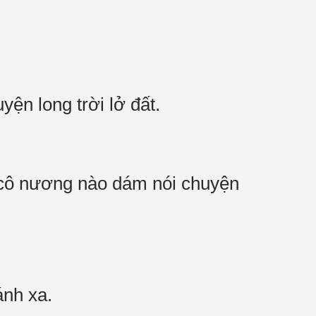
yện long trời lở đất.
g cô nương nào dám nói chuyện
ránh xa.