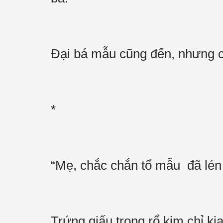
Đại bá mẫu cũng đến, nhưng ch
*
“Mẹ, chắc chắn tổ mẫu đã lén
Trứng giấu trong rổ kim chỉ ki