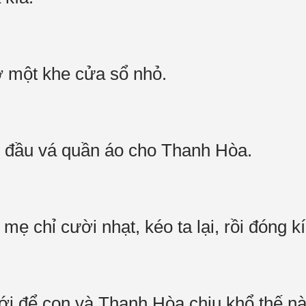
mở một khe cửa sổ nhỏ.
i đầu vá quần áo cho Thanh Hòa.
 mẹ chỉ cười nhạt, kéo ta lại, rồi đóng 
i để con và Thanh Hòa chịu khổ thế n