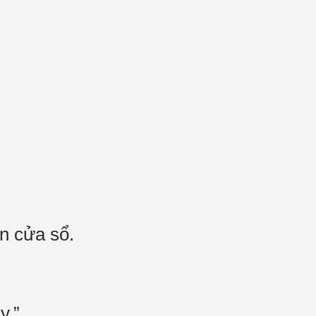
kín cửa sổ.
ày.”