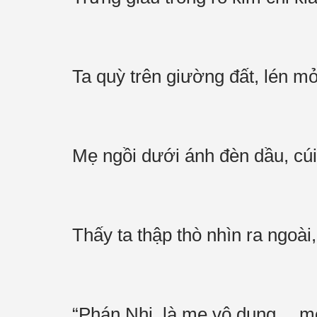
Ta quỳ trên giường đất, lén 
Mẹ ngồi dưới ánh đèn dầu, cú
Thấy ta thập thò nhìn ra ngoài,
“Phán Nhi, là mẹ vô dụng… mớ