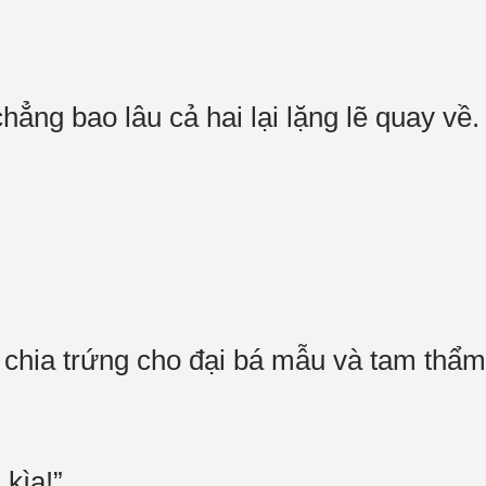
ẳng bao lâu cả hai lại lặng lẽ quay về
 chia trứng cho đại bá mẫu và tam thẩ
a kìa!”