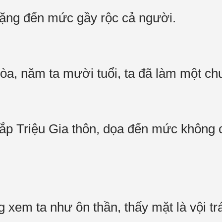
nặng đến mức gầy rộc cả người.
a, năm ta mười tuổi, ta đã làm một chu
khắp Triệu Gia thôn, dọa đến mức khôn
 xem ta như ôn thần, thấy mặt là vội t