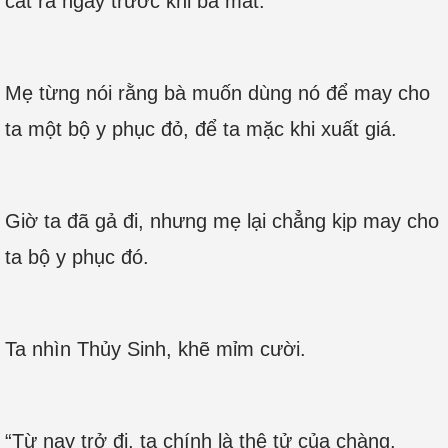
cắt ra ngay trước khi bà mất.
Mẹ từng nói rằng bà muốn dùng nó để may cho
ta một bộ y phục đỏ, để ta mặc khi xuất giá.
Giờ ta đã gả đi, nhưng mẹ lại chẳng kịp may cho
ta bộ y phục đó.
Ta nhìn Thủy Sinh, khẽ mỉm cười.
“Từ nay trở đi, ta chính là thê tử của chàng.