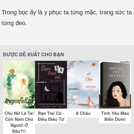
Trong bọc ấy là y phục ta từng mặc, trang sức ta
từng đeo.
ĐƯỢC ĐỀ XUẤT CHO BẠN
Chủ Nữ Là Ta!
Bạn Trai Cũ -
A Châu
Tình Yêu Mau
Còn Nam Chủ
Điêu Điêu Tử
Biến Dùm!
Ngươi Ở
Đâu?!!