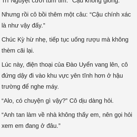
Trì Nguyệt cười tủm tỉm: “Cậu không giống.”
Nhưng rồi cô bồi thêm một câu: “Cậu chính xác
là như vậy đấy.”
Chúc Kỳ hừ nhẹ, tiếp tục uống rượu mà không
thèm cãi lại.
Lúc này, điện thoại của Đào Uyển vang lên, cô
đứng dậy đi vào khu vực yên tĩnh hơn ở hậu
trường để nghe máy.
“Alo, có chuyện gì vậy?” Cô dịu dàng hỏi.
“Anh tan làm về nhà không thấy em, nên gọi hỏi
xem em đang ở đâu.”