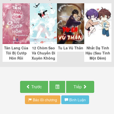
Tân Lang Của
12 Chòm Sao
Tu La Vũ Thần
Nhất Dạ Tình
Tôi Bị Cướp
Và Chuyến Đi
Hậu (Sau Tình
Hôn Rồi
Xuyên Không
Một Đêm)
Trước
Tiếp
Báo lỗi chương
Bình Luận