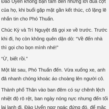
Đào Uyển không bận tâm đến những lời đùa cợt
của họ, khi buổi gặp mặt gần kết thúc, cô lặng lẽ
nhắn tin cho Phó Thuấn.
Chúc Kỳ và Trì Nguyệt đã gọi xe về trước. Trước
khi đi, họ còn không quên dặn dò: “Về đến nhà
thì gọi cho bọn mình nhé!”
“Ừ, biết rồi.”
Một lát sau, Phó Thuấn đến. Vừa xuống xe, anh
đã nhanh chóng khoác áo choàng lên người cô.
Thành phố Thân vào ban đêm có sự chênh lệch
nhiệt độ rõ rệt, ban ngày nóng nực nhưng đến tối
lại lạnh đi. Đào Uyển ngơ ngác đứng đó, để mặc