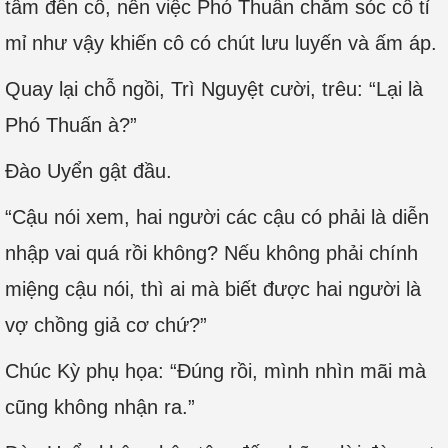
tâm đến cô, nên việc Phó Thuấn chăm sóc cô tỉ
mỉ như vậy khiến cô có chút lưu luyến và ấm áp.
Quay lại chỗ ngồi, Trì Nguyệt cười, trêu: “Lại là
Phó Thuấn à?”
Đào Uyển gật đầu.
“Cậu nói xem, hai người các cậu có phải là diễn
nhập vai quá rồi không? Nếu không phải chính
miệng cậu nói, thì ai mà biết được hai người là
vợ chồng giả cơ chứ?”
Chúc Kỳ phụ họa: “Đúng rồi, mình nhìn mãi mà
cũng không nhận ra.”