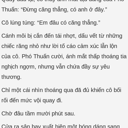
Thuấn: “Đừng căng thẳng, có anh ở đây.”
Cô lúng túng: “Em đâu có căng thẳng.”
Cánh môi bị cắn đến tái nhợt, dấu vết từ những
chiếc răng nhỏ như lời tố cáo cảm xúc lẫn lộn
của cô. Phó Thuấn cười, ánh mắt thấp thoáng tia
nghịch ngợm, nhưng vẫn chứa đầy sự yêu
thương.
Chỉ một cái nhìn thoáng qua đã đủ khiến cô bối
rối đến mức vội quay đi.
Chờ đâu tầm mười phút sau.
Cửa ra sân bay xuất hiện một bóng dáng sang