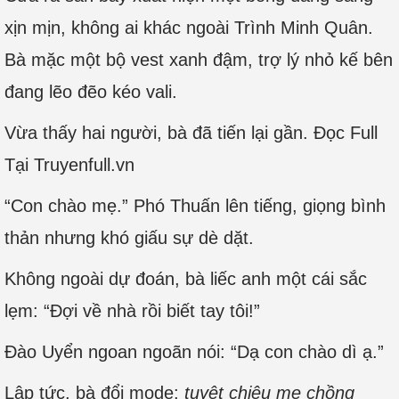
xịn mịn, không ai khác ngoài Trình Minh Quân.
Bà mặc một bộ vest xanh đậm, trợ lý nhỏ kế bên
đang lẽo đẽo kéo vali.
Vừa thấy hai người, bà đã tiến lại gần. Đọc Full
Tại Truyenfull.vn
“Con chào mẹ.” Phó Thuấn lên tiếng, giọng bình
thản nhưng khó giấu sự dè dặt.
Không ngoài dự đoán, bà liếc anh một cái sắc
lẹm: “Đợi về nhà rồi biết tay tôi!”
Đào Uyển ngoan ngoãn nói: “Dạ con chào dì ạ.”
Lập tức, bà đổi mode:
tuyệt chiêu mẹ chồng