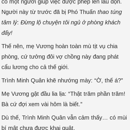
có một người giúp việc được phép lên lau dọn.
Người này từ trước đã bị Phó Thuấn
thao túng
tâm lý
:
Đừng lộ chuyện tôi ngủ ở phòng khách
đấy!
Thế nên, mẹ Vương hoàn toàn mù tịt vụ chia
phòng, cứ tưởng đôi vợ chồng này đang phát
cẩu lương cho cả thế giới.
Trình Minh Quân khẽ nhướng mày: “Ờ, thế á?”
Mẹ Vương gật đầu lia lịa: “Thật trăm phần trăm!
Bà cứ đợi xem vài hôm là biết.”
Dù thế, Trình Minh Quân vẫn cảm thấy… có mùi
bí mật chưa được khai quật.