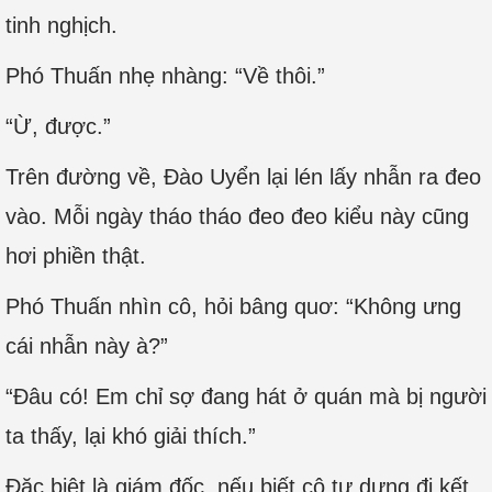
tinh nghịch.
Phó Thuấn nhẹ nhàng: “Về thôi.”
“Ừ, được.”
Trên đường về, Đào Uyển lại lén lấy nhẫn ra đeo
vào. Mỗi ngày tháo tháo đeo đeo kiểu này cũng
hơi phiền thật.
Phó Thuấn nhìn cô, hỏi bâng quơ: “Không ưng
cái nhẫn này à?”
“Đâu có! Em chỉ sợ đang hát ở quán mà bị người
ta thấy, lại khó giải thích.”
Đặc biệt là giám đốc, nếu biết cô tự dưng đi kết