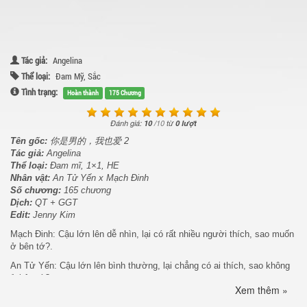
Tác giả:
Angelina
Thể loại:
Đam Mỹ
,
Sắc
Tình trạng:
Hoàn thành
175 Chương
Đánh giá:
10
/
10
từ
0 lượt
Tên gốc:
你是男的，我也爱 2
Tác giả:
Angelina
Thể loại:
Đam mĩ, 1×1, HE
Nhân vật:
An Tử Yến x Mạch Đinh
Số chương:
165 chương
Dịch:
QT + GGT
Edit:
Jenny Kim
Mạch Đinh: Cậu lớn lên dễ nhìn, lại có rất nhiều người thích, sao muốn
ở bên tớ?.
An Tử Yến: Cậu lớn lên bình thường, lại chẳng có ai thích, sao không
ở bên tớ?.
Xem thêm »
Xem thêm tại :
Kho truyện