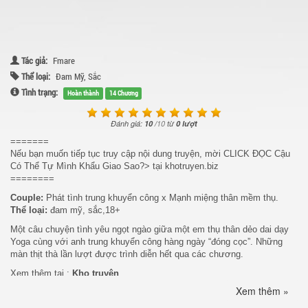
Tác giả:
Fmare
Thể loại:
Đam Mỹ
,
Sắc
Tình trạng:
Hoàn thành
14 Chương
Đánh giá:
10
/
10
từ
0 lượt
=======
Nếu bạn muốn tiếp tục truy cập nội dung truyện, mời CLICK ĐỌC Cậu
Có Thể Tự Mình Khẩu Giao Sao?> tại khotruyen.biz
========
Couple:
Phát tình trung khuyển công x Mạnh miệng thân mềm thụ.
Thể loại:
đam mỹ, sắc,18+
Một câu chuyện tình yêu ngọt ngào giữa một em thụ thân dẻo dai dạy
Yoga cùng với anh trung khuyển công hàng ngày “đóng cọc”. Những
màn thịt thà lần lượt được trình diễn hết qua các chương.
Xem thêm tại :
Kho truyện
Xem thêm »