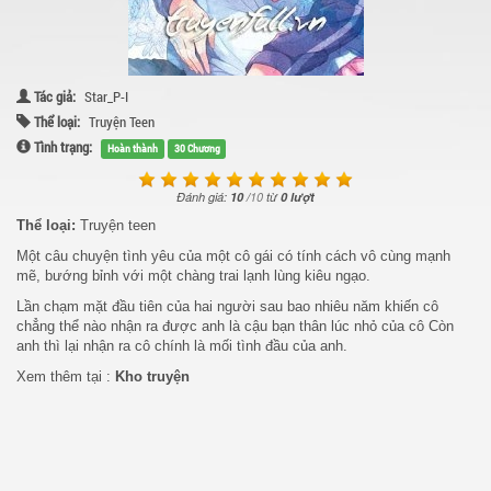
Tác giả:
Star_P-I
Thể loại:
Truyện Teen
Tình trạng:
Hoàn thành
30 Chương
Đánh giá:
10
/
10
từ
0 lượt
Thể loại:
Truyện teen
Một câu chuyện tình yêu của một cô gái có tính cách vô cùng mạnh
mẽ, bướng bỉnh với một chàng trai lạnh lùng kiêu ngạo.
Lần chạm mặt đầu tiên của hai người sau bao nhiêu năm khiến cô
chẳng thể nào nhận ra được anh là cậu bạn thân lúc nhỏ của cô Còn
anh thì lại nhận ra cô chính là mối tình đầu của anh.
Xem thêm tại :
Kho truyện