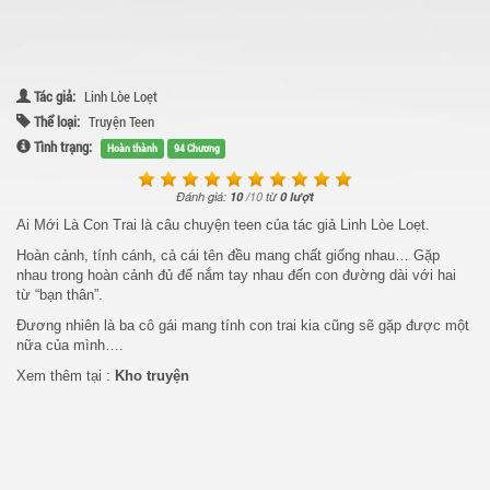
Tác giả:
Linh Lòe Loẹt
Thể loại:
Truyện Teen
Tình trạng:
Hoàn thành
94 Chương
Đánh giá:
10
/
10
từ
0 lượt
Ai Mới Là Con Trai là câu chuyện teen của tác giả Linh Lòe Loẹt.
Hoàn cảnh, tính cánh, cả cái tên đều mang chất giống nhau… Gặp
nhau trong hoàn cảnh đủ để nắm tay nhau đến con đường dài với hai
từ “bạn thân”.
Đương nhiên là ba cô gái mang tính con trai kia cũng sẽ gặp được một
nữa của mình….
Xem thêm tại :
Kho truyện