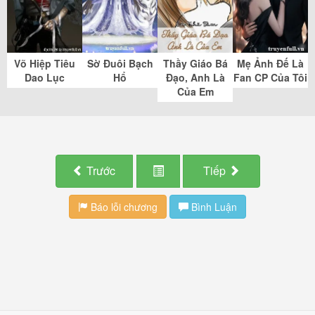
Võ Hiệp Tiêu
Sờ Đuôi Bạch
Thầy Giáo Bá
Mẹ Ảnh Đế Là
Dao Lục
Hổ
Đạo, Anh Là
Fan CP Của Tôi
Của Em
Trước
Tiếp
Báo lỗi chương
Bình Luận