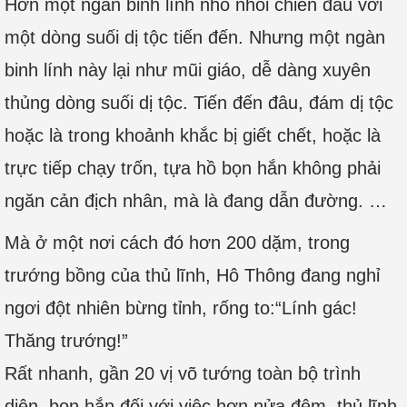
Hơn một ngàn binh lính nhỏ nhoi chiến đấu với
một dòng suối dị tộc tiến đến. Nhưng một ngàn
binh lính này lại như mũi giáo, dễ dàng xuyên
thủng dòng suối dị tộc. Tiến đến đâu, đám dị tộc
hoặc là trong khoảnh khắc bị giết chết, hoặc là
trực tiếp chạy trốn, tựa hồ bọn hắn không phải
ngăn cản địch nhân, mà là đang dẫn đường. …
Mà ở một nơi cách đó hơn 200 dặm, trong
trướng bồng của thủ lĩnh, Hô Thông đang nghỉ
ngơi đột nhiên bừng tỉnh, rống to:“Lính gác!
Thăng trướng!”
Rất nhanh, gần 20 vị võ tướng toàn bộ trình
diện, bọn hắn đối với việc hơn nửa đêm, thủ lĩnh