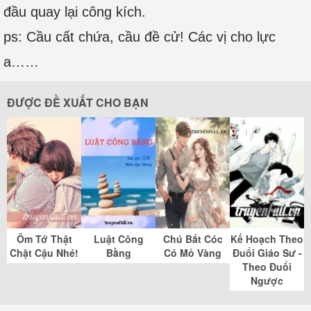
đầu quay lại công kích.
ps: Cầu cất chứa, cầu đề cử! Các vị cho lực
a……
ĐƯỢC ĐỀ XUẤT CHO BẠN
Ôm Tớ Thật
Luật Công
Chú Bắt Cóc
Kế Hoạch Theo
Chặt Cậu Nhé!
Bằng
Có Mỏ Vàng
Đuổi Giáo Sư -
Theo Đuổi
Ngược