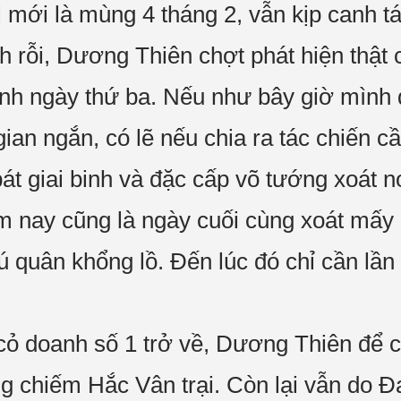
 mới là mùng 4 tháng 2, vẫn kịp canh tá
h rỗi, Dương Thiên chợt phát hiện thật
ĩnh ngày thứ ba. Nếu như bây giờ mình đ
ian ngắn, có lẽ nếu chia ra tác chiến 
t giai binh và đặc cấp võ tướng xoát nơ
m nay cũng là ngày cuối cùng xoát mấy n
ú quân khổng lồ. Đến lúc đó chỉ cần lần 
 cỏ doanh số 1 trở về, Dương Thiên để
g chiếm Hắc Vân trại. Còn lại vẫn do Đạ