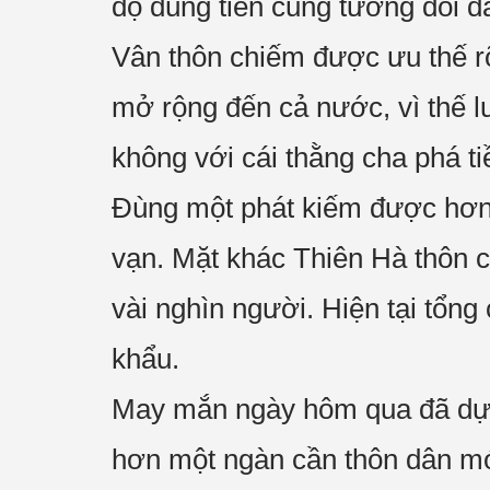
độ dùng tiền cũng tương đối d
Vân thôn chiếm được ưu thế rõ 
mở rộng đến cả nước, vì thế lư
không với cái thằng cha phá 
Đùng một phát kiếm được hơn 
vạn. Mặt khác Thiên Hà thôn c
vài nghìn người. Hiện tại tổ
khẩu.
May mắn ngày hôm qua đã dựn
hơn một ngàn cần thôn dân mớ