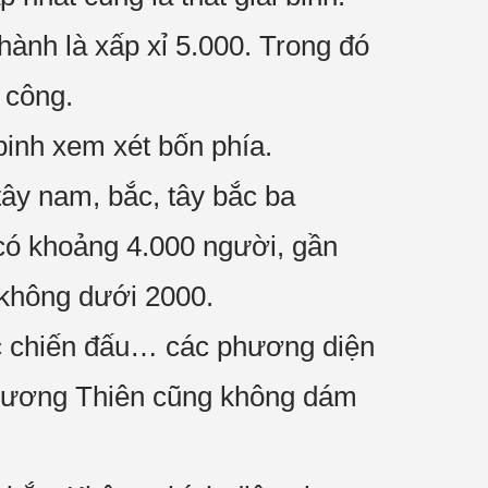
hành là xấp xỉ 5.000. Trong đó
 công.
inh xem xét bốn phía.
tây nam, bắc, tây bắc ba
, có khoảng 4.000 người, gần
 không dưới 2000.
sức chiến đấu… các phương diện
y Dương Thiên cũng không dám