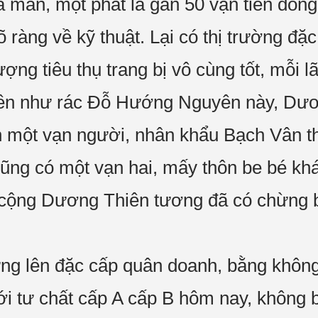
ã man, một phát là gần 50 vạn tiền đồng
ràng về kỹ thuật. Lại có thị trường đặc
ợng tiêu thụ trang bị vô cùng tốt, mỗi l
tiền như rác Đỗ Hướng Nguyên này, Dư
một vạn người, nhân khẩu Bạch Vân thô
ũng có một vạn hai, mấy thôn be bé khá
ng cộng Dương Thiên tương đã có chừng
g lên đặc cấp quân doanh, bằng không
i tư chất cấp A cấp B hôm nay, không bi