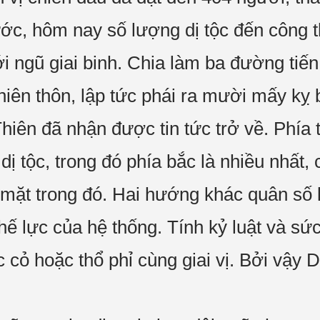
ước, hôm nay số lượng dị tộc đến công t
tới ngũ giai binh. Chia làm ba đường tiến
ên thôn, lập tức phái ra mười mấy kỵ b
iên đã nhận được tin tức trở về. Phía 
dị tộc, trong đó phía bắc là nhiều nhất
ó mặt trong đó. Hai hướng khác quân số
 thế lực của hệ thống. Tính kỷ luật và 
 cỏ hoặc thổ phỉ cùng giai vị. Bởi vậ