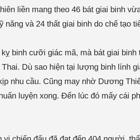
ên liền mang theo 46 bát giai binh vừa
 kỹ năng và 24 thất giai binh do chế tạo 
 kỵ binh cưỡi giác mã, mà bát giai binh
 Thai. Dù sao hiện tại lượng binh lính g
kịp nhu cầu. Cũng may nhờ Dương Thiên
uấn luyện xong. Đến lúc đó mấy cái phi
vị chiến đấu đã đạt đến 404 người, thấp 