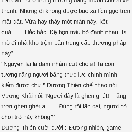
trại đánh cho trọng thương đang muốn chuồn về
thành. Nhưng đi không được bao xa liền gục trên
mặt đất. Vừa hay thấy một màn này, kết
quả…… Hắc hắc! Kệ bọn trâu bò đánh nhau, ta
mò đi nhà kho trộm bản trung cấp thương pháp
này”
“Nguyên lai là dẫm nhằm cứt chó a! Ta còn
tưởng rằng ngươi bằng thực lực chính mình
kiếm được chứ.” Dương Thiên chế nhạo nói.
Vương Khải nói:“Ngươi đây là ghen ghét! Trắng
trợn ghen ghét a…… Đúng rồi lão đại, ngươi có
chơi trò này không?”
Dương Thiên cười cười :“Đương nhiên, game