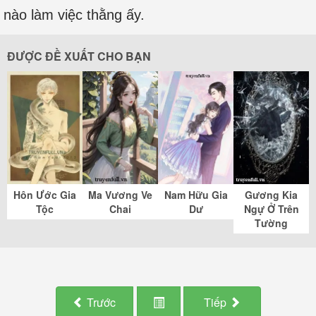
nào làm việc thằng ấy.
ĐƯỢC ĐỀ XUẤT CHO BẠN
Hôn Ước Gia
Ma Vương Ve
Nam Hữu Gia
Gương Kia
Tộc
Chai
Dư
Ngự Ở Trên
Tường
Trước
Tiếp